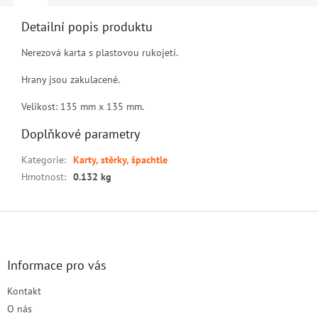
Detailní popis produktu
Nerezová karta s plastovou rukojetí.
Hrany jsou zakulacené.
Velikost: 135 mm x 135 mm.
Doplňkové parametry
Kategorie
:
Karty, stěrky, špachtle
Hmotnost
:
0.132 kg
Z
á
p
a
Informace pro vás
t
Kontakt
í
O nás