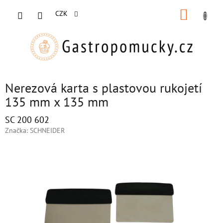
Přejít
NÁKUP
na
CZK
obsah
KOŠÍK
Nerezová karta s plastovou rukojetí
135 mm x 135 mm
SC 200 602
Značka:
SCHNEIDER