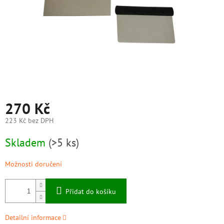
270 Kč
223 Kč bez DPH
Měrná
Skladem
(>5 ks)
cena:
Možnosti doručení
Přidat do košíku
Detailní informace