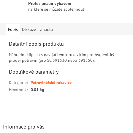
Profesionální vybavení
na které se můžete spolehnout
Popis
Diskuze
Značka
Detailní popis produktu
Náhradní klipsna s navijáčkem k rukavicím pro hygienický
prodej potravin (pro SC 391530 nebo 391550).
Doplňkové parametry
Kategorie
:
Potravinářské rukavice
Hmotnost
:
0.01 kg
Z
á
p
a
Informace pro vás