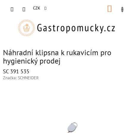
Přejít
NÁKUP
na
CZK
obsah
KOŠÍK
Náhradní klipsna k rukavicím pro
hygienický prodej
SC 391 535
Značka:
SCHNEIDER