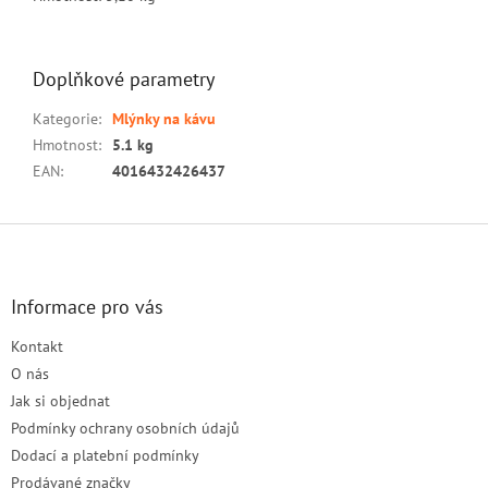
Doplňkové parametry
Kategorie
:
Mlýnky na kávu
Hmotnost
:
5.1 kg
EAN
:
4016432426437
Z
á
p
a
Informace pro vás
t
Kontakt
í
O nás
Jak si objednat
Podmínky ochrany osobních údajů
Dodací a platební podmínky
Prodávané značky