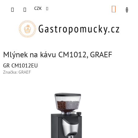
Přejít
NÁKUP
na
CZK
obsah
KOŠÍK
Mlýnek na kávu CM1012, GRAEF
GR CM1012EU
Značka:
GRAEF