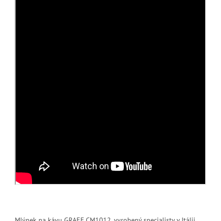
Mlýnek na kávu GRAEF CM1012, vyrobený specialisty v Itálii,