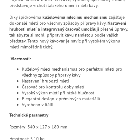
představuje vrchol italského umění mletí kávy.
Díky špičkovému
kuželovému mlecímu mechanismu
zajišťuje
dokonalé mletí pro všechny způsoby přípravy kávy.
Nastavení
hrubosti mletí
a
integrovaný časovač umožňují
přesné úpravy,
tak abyste si mohli připravit kávu namletou podle vašich
představ. Tento nový kávovar je navíc při vysokém výkonu
mletí mimořádně tichý.
Vlastnosti:
Kuželový mlecí mechanismus pro perfektní mletí pro
všechny způsoby přípravy kávy
Nastavení hrubosti mletí
Časovač pro kontrolu doby mletí
Vysoký výkon mletí při nízké hlučnosti
Elegantní design z prémiových materiálů
Vyrobeno v Itálii
Technické parametry
Rozměry: 340 x 127 x 180 mm
Hmotnost: 5,10 kg