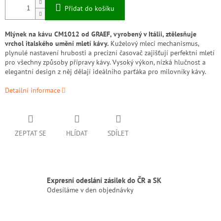
Přidat do košíku
Mlýnek na kávu CM1012 od GRAEF, vyrobený v Itálii, ztělesňuje
vrchol italského umění mletí kávy.
Kuželový mlecí mechanismus,
plynulé nastavení hrubosti a precizní časovač zajišťují perfektní mletí
pro všechny způsoby přípravy kávy.
Vysoký výkon,
nízká hlučnost a
elegantní design z něj dělají ideálního parťáka pro milovníky kávy.
Detailní informace
ZEPTAT SE
HLÍDAT
SDÍLET
Expresní odeslání zásilek do ČR a SK
Odesíláme v den objednávky