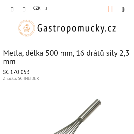
Přejít
NÁKUP
na
CZK
obsah
KOŠÍK
Metla, délka 500 mm, 16 drátů síly 2,3
mm
SC 170 053
Značka:
SCHNEIDER