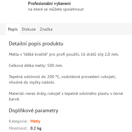
Profesionální vybavení
na které se můžete spolehnout
Popis
Diskuze
Značka
Detailní popis produktu
Metla v "těžké kvalitě" pro profi použití, 16 drátů síly 2,0 mm.
Celková délka metly: 500 mm.
Tepelná odolnost do 200 ºC, vodotěsné provedení rukojeti,
vhodné do myčky nádobí.
Materiál: nerez dráty, rukojeť z tepelně odolného plastu v černé
barvě.
Doplňkové parametry
Kategorie
:
Metly
Hmotnost
:
0.2 kg