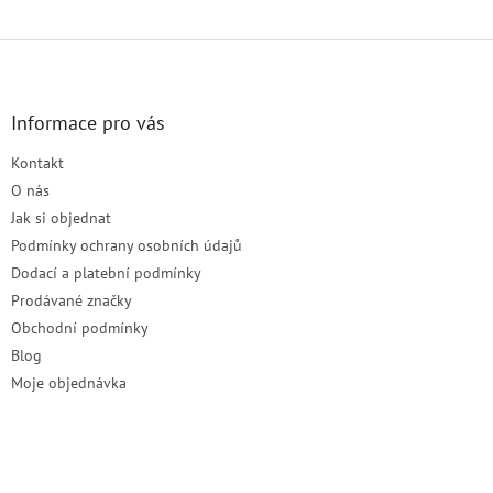
Z
á
p
a
Informace pro vás
t
Kontakt
í
O nás
Jak si objednat
Podmínky ochrany osobních údajů
Dodací a platební podmínky
Prodávané značky
Obchodní podmínky
Blog
Moje objednávka