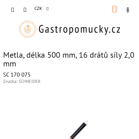
Přejít
NÁKUP
na
CZK
obsah
KOŠÍK
Metla, délka 500 mm, 16 drátů síly 2,0
mm
SC 170 075
Značka:
SCHNEIDER