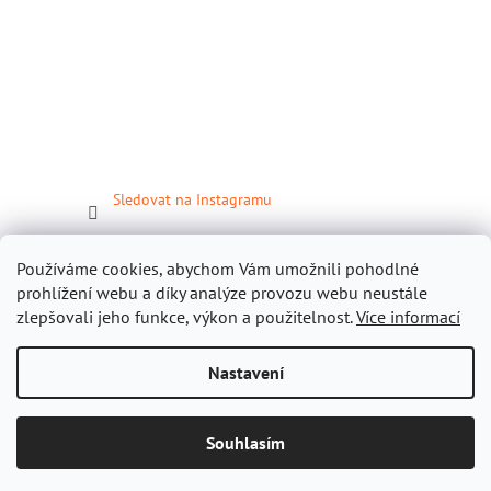
Sledovat na Instagramu
Facebook
Používáme cookies, abychom Vám umožnili pohodlné
prohlížení webu a díky analýze provozu webu neustále
zlepšovali jeho funkce, výkon a použitelnost.
Více informací
Nastavení
Vytvořil Shoptet
Souhlasím
Copyright 2026
Gastropomůcky.cz
. Všechna práva vyhrazena.