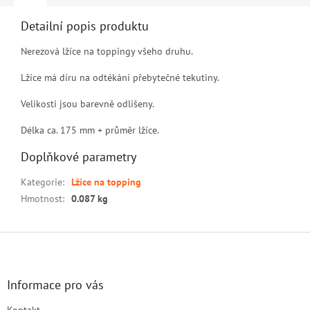
Detailní popis produktu
Nerezová lžíce na toppingy všeho druhu.
Lžíce má díru na odtékání přebytečné tekutiny.
Velikosti jsou barevně odlišeny.
Délka ca. 175 mm + průměr lžíce.
Doplňkové parametry
Kategorie
:
Lžíce na topping
Hmotnost
:
0.087 kg
Z
á
p
a
Informace pro vás
t