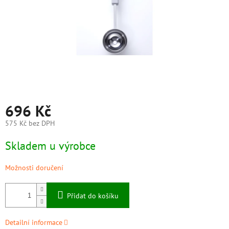
696 Kč
575 Kč bez DPH
Měrná
Skladem u výrobce
cena:
Možnosti doručení
Přidat do košíku
Detailní informace