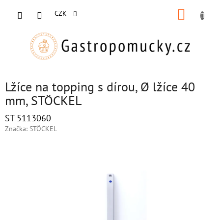
Přejít
NÁKUP
na
CZK
obsah
KOŠÍK
Lžíce na topping s dírou, Ø lžíce 40
mm, STÖCKEL
ST 5113060
Značka:
STÖCKEL