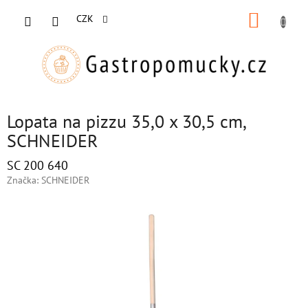
Přejít
NÁKUP
na
CZK
obsah
KOŠÍK
Lopata na pizzu 35,0 x 30,5 cm,
SCHNEIDER
SC 200 640
Značka:
SCHNEIDER