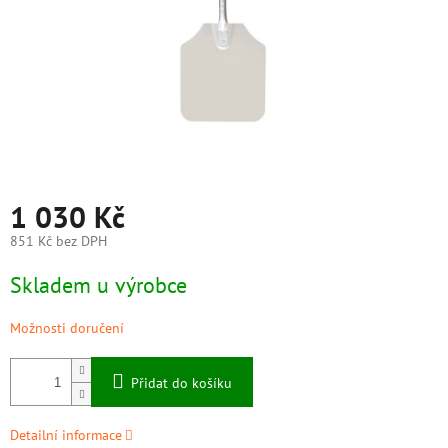
1 030 Kč
851 Kč bez DPH
Měrná
Skladem u výrobce
cena:
Možnosti doručení
Přidat do košíku
Detailní informace