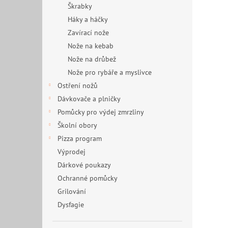
Škrabky
Háky a háčky
Zavírací nože
Nože na kebab
Nože na drůbež
Nože pro rybáře a myslivce
Ostření nožů
Dávkovače a plničky
Pomůcky pro výdej zmrzliny
Školní obory
Pizza program
Výprodej
Dárkové poukazy
Ochranné pomůcky
Grilování
Dysfagie