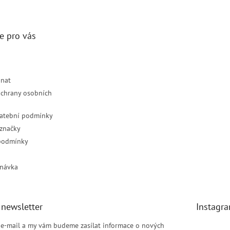
e pro vás
dnat
chrany osobních
latební podmínky
značky
podmínky
návka
 newsletter
Instagr
j e-mail a my vám budeme zasílat informace o nových