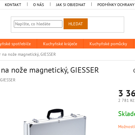
KONTAKT
O NÁS
JAK SI OBJEDNAT
PODMÍNKY OCHRANY
HLEDAT
yňské spotřebiče
Kuchyňské kráječe
Kuchyňské pomůcky
r na nože magnetický, GIESSER
 na nože magnetický, GIESSER
GIESSER
3 3
2 781 Kč
Měrná
Sklad
cena:
Možnosti