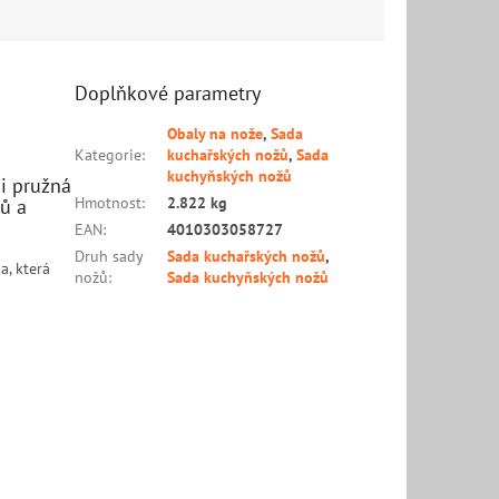
Doplňkové parametry
Obaly na nože
,
Sada
Kategorie
:
kuchařských nožů
,
Sada
kuchyňských nožů
i pružná
Hmotnost
:
2.822 kg
žů a
EAN
:
4010303058727
Druh sady
Sada kuchařských nožů
,
a, která
nožů
:
Sada kuchyňských nožů