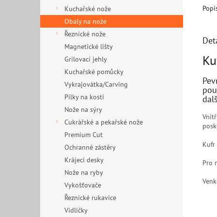
Popi
Kuchařské nože
Obaly na nože
Řeznické nože
Det
Magnetické lišty
Ku
Grilovací jehly
Kuchařské pomůcky
Pev
Vykrajovátka/Carving
pou
Pilky na kosti
dal
Nože na sýry
Vnit
Cukrářské a pekařské nože
posk
Premium Cut
Kufr
Ochranné zástěry
Krájecí desky
Pro 
Nože na ryby
Venk
Vykošťovače
Řeznické rukavice
Vidličky