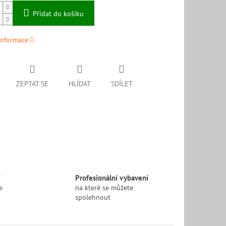
Přidat do košíku
informace
ZEPTAT SE
HLÍDAT
SDÍLET
í
Profesionální vybavení
e
na které se můžete
spolehnout