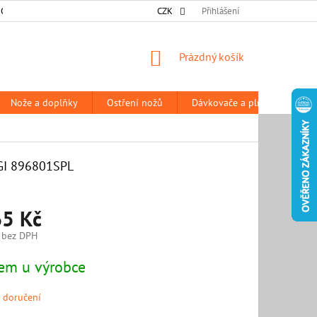
 OSOBNÍCH ÚDAJŮ
DODACÍ A PLATEBNÍ PODMÍNKY
CZK
Přihlášení
PRODÁVANÉ Z
NÁKUPNÍ
Prázdný košík
KOŠÍK
Nože a doplňky
Ostření nožů
Dávkovače a plničky
P
GI 896801SPL
65 Kč
 bez DPH
em u výrobce
 doručení