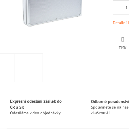
Detailní 
TISK
Expresní odeslání zásilek do
Odborné poradenstv
ČR a SK
Spolehněte se na naš
zkušenosti
Odesíláme v den objednávky