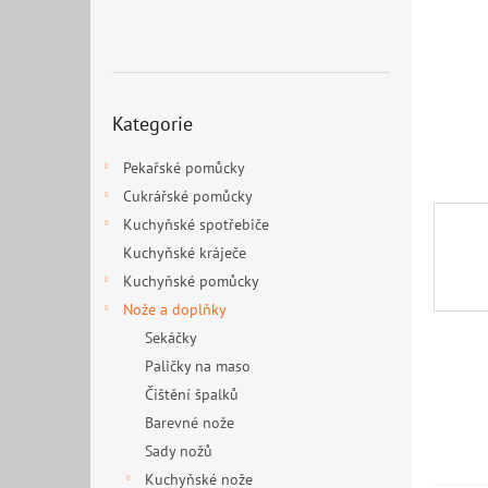
n
e
l
Přeskočit
Kategorie
kategorie
Pekařské pomůcky
Cukrářské pomůcky
Kuchyňské spotřebiče
Kuchyňské kráječe
Kuchyňské pomůcky
Nože a doplňky
Sekáčky
Paličky na maso
Čištění špalků
Barevné nože
Sady nožů
Kuchyňské nože