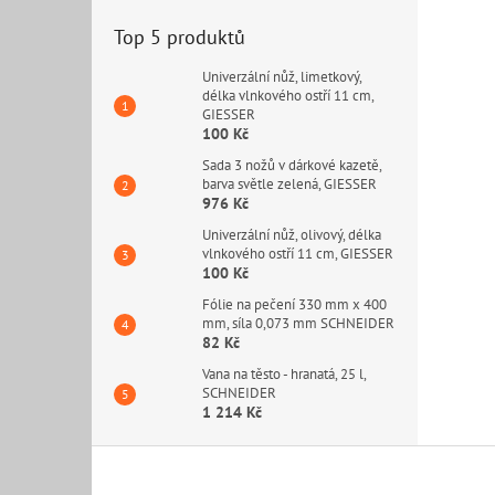
Top 5 produktů
Univerzální nůž, limetkový,
délka vlnkového ostří 11 cm,
GIESSER
100 Kč
Sada 3 nožů v dárkové kazetě,
barva světle zelená, GIESSER
976 Kč
Univerzální nůž, olivový, délka
vlnkového ostří 11 cm, GIESSER
100 Kč
Fólie na pečení 330 mm x 400
mm, síla 0,073 mm SCHNEIDER
82 Kč
Vana na těsto - hranatá, 25 l,
SCHNEIDER
1 214 Kč
Z
á