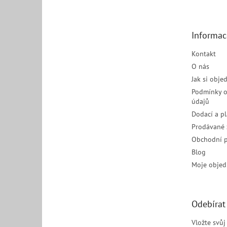
p
a
t
Informac
í
Kontakt
O nás
Jak si obje
Podmínky o
údajů
Dodací a p
Prodávané 
Obchodní 
Blog
Moje objed
Odebírat
Vložte svů