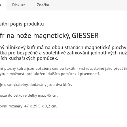
s
Diskuze
Značka
ailní popis produktu
fr na nože magnetický, GIESSER
ný hliníkový kufr má na obou stranách magnetické plochy 
tka pro bezpečné a spolehlivé zafixování jednotlivých no
ších kuchařských pomůcek.
řní plochy kufru jsou potaženy černou textilní vrstvou, stejně jako přepážk
ytuje možnosti pro uložení dalších pomůcek i písemností.
 je uzamykatelný, dodávány jsou dva klíče.
nože do celkové délky max. 45 cm.
ovní rozměry: 47 x 29,5 x 9,2 cm.