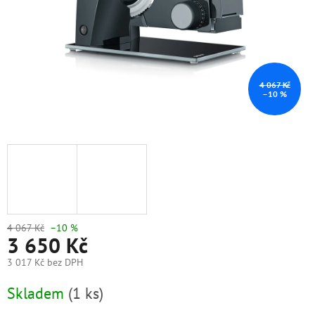
4 067 Kč
–10 %
4 067 Kč
–10 %
3 650 Kč
3 017 Kč bez DPH
Měrná
Skladem
(1 ks)
cena: