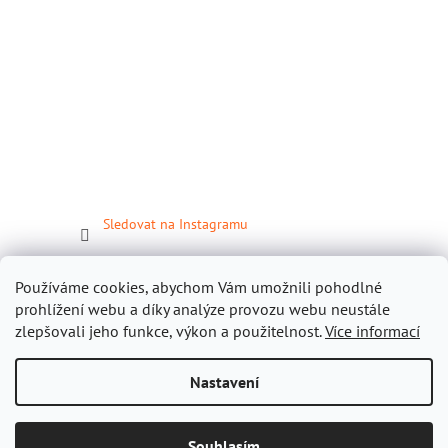
Sledovat na Instagramu
Facebook
Používáme cookies, abychom Vám umožnili pohodlné
prohlížení webu a díky analýze provozu webu neustále
zlepšovali jeho funkce, výkon a použitelnost.
Více informací
Nastavení
Vytvořil Shoptet
Souhlasím
Copyright 2026
Gastropomůcky.cz
. Všechna práva vyhrazena.