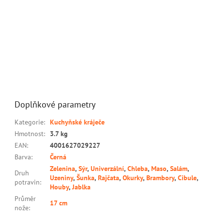
Doplňkové parametry
Kategorie
:
Kuchyňské kráječe
Hmotnost
:
3.7 kg
EAN
:
4001627029227
Barva
:
Černá
Zelenina
,
Sýr
,
Univerzální
,
Chleba
,
Maso
,
Salám
,
Druh
Uzeniny
,
Šunka
,
Rajčata
,
Okurky
,
Brambory
,
Cibule
,
potravin
:
Houby
,
Jablka
Průměr
17 cm
nože
: