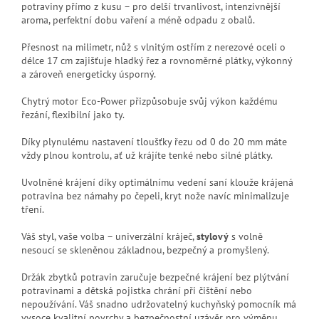
potraviny přímo z kusu – pro delší trvanlivost, intenzivnější
aroma, perfektní dobu vaření a méně odpadu z obalů.
Přesnost na milimetr, nůž s vlnitým ostřím z nerezové oceli o
délce 17 cm zajišťuje hladký řez a rovnoměrné plátky, výkonný
a zároveň energeticky úsporný.
Chytrý motor Eco-Power přizpůsobuje svůj výkon každému
řezání, flexibilní jako ty.
Díky plynulému nastavení tloušťky řezu od 0 do 20 mm máte
vždy plnou kontrolu, ať už krájíte tenké nebo silné plátky.
Uvolněné krájení díky optimálnímu vedení saní klouže krájená
potravina bez námahy po čepeli, kryt nože navíc minimalizuje
tření.
Váš styl, vaše volba – univerzální kráječ,
stylový
s volně
nesoucí se skleněnou základnou, bezpečný a promyšlený.
Držák zbytků potravin zaručuje bezpečné krájení bez plýtvání
potravinami a dětská pojistka chrání při čištění nebo
nepoužívání. Váš snadno udržovatelný kuchyňský pomocník má
vysoce kvalitní povrchy a bezpečnostní uzávěr pro výměnu