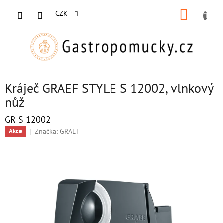
Přejít
NÁKUP
na
CZK
obsah
KOŠÍK
Kráječ GRAEF STYLE S 12002, vlnkový
nůž
GR S 12002
Značka:
GRAEF
Akce