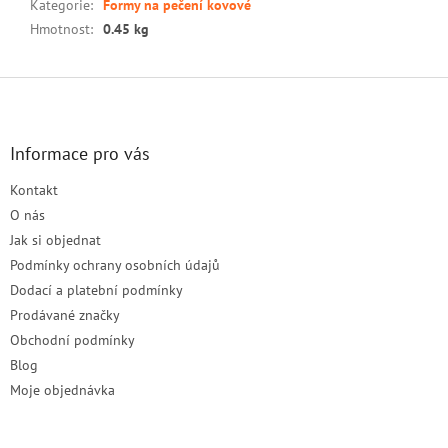
Kategorie
:
Formy na pečení kovové
Hmotnost
:
0.45 kg
Z
á
p
a
Informace pro vás
t
Kontakt
í
O nás
Jak si objednat
Podmínky ochrany osobních údajů
Dodací a platební podmínky
Prodávané značky
Obchodní podmínky
Blog
Moje objednávka