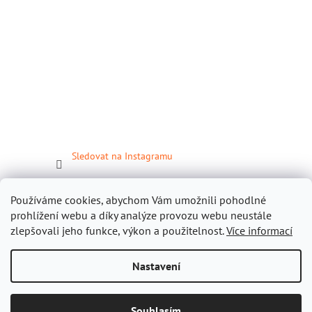
Sledovat na Instagramu
Facebook
Používáme cookies, abychom Vám umožnili pohodlné
prohlížení webu a díky analýze provozu webu neustále
zlepšovali jeho funkce, výkon a použitelnost.
Více informací
Nastavení
Vytvořil Shoptet
Souhlasím
Copyright 2026
Gastropomůcky.cz
. Všechna práva vyhrazena.