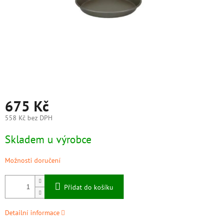
675 Kč
558 Kč bez DPH
Měrná
Skladem u výrobce
cena:
Možnosti doručení
Přidat do košíku
Detailní informace