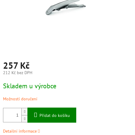
257 Kč
212 Kč bez DPH
Měrná
Skladem u výrobce
cena:
Možnosti doručení
Přidat do košíku
Detailní informace