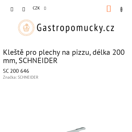
Přejít
NÁKUP
na
CZK
obsah
KOŠÍK
Kleště pro plechy na pizzu, délka 200
mm, SCHNEIDER
SC 200 646
Značka:
SCHNEIDER