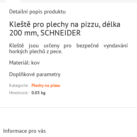
Detailní popis produktu
Kleště pro plechy na pizzu, délka
200 mm, SCHNEIDER
Kleště jsou určeny pro bezpečné vyndavání
horkých plechů z pece.
Materiál: kov
Doplňkové parametry
Kategorie
:
Plechy na pizzu
Hmotnost
:
0.03 kg
Z
á
p
a
Informace pro vás