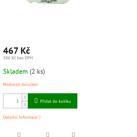
467 Kč
386 Kč bez DPH
Měrná
Skladem
(2 ks)
cena:
Možnosti doručení
Přidat do košíku
Detailní informace