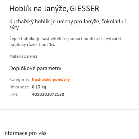
Hoblík na lanýže, GIESSER
Kuchařský hoblík je určený pro lanýže, čokoládu i
sýry.
Čepel hoblíku je nastavitelná - pomocí hobliku lze vytvářet
hoblinky různé tloušťky.
Materiál: nerez
Doplňkové parametry
Kategorie
:
Kuchařské pomůcky
Hmotnost
:
0.13 kg
EAN
:
4010303072150
Z
á
p
a
Informace pro vás