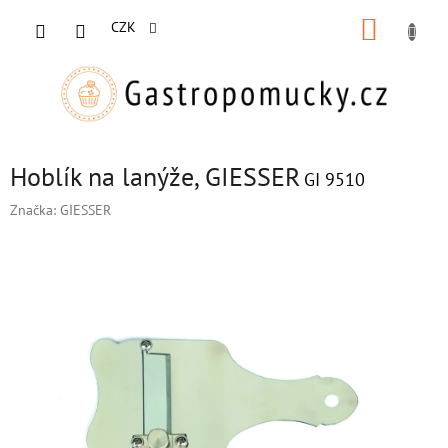
Přejít
NÁKUP
na
CZK
obsah
KOŠÍK
Hoblík na lanýže, GIESSER
GI 9510
Značka:
GIESSER