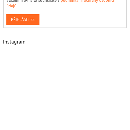
Vložením e-mailu souhlasíte s
podmínkami ochrany osobních
údajů
PŘIHLÁSIT SE
Instagram