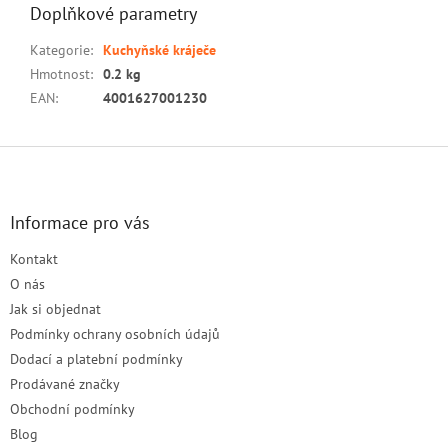
Doplňkové parametry
Kategorie
:
Kuchyňské kráječe
Hmotnost
:
0.2 kg
EAN
:
4001627001230
Z
á
p
a
Informace pro vás
t
Kontakt
í
O nás
Jak si objednat
Podmínky ochrany osobních údajů
Dodací a platební podmínky
Prodávané značky
Obchodní podmínky
Blog