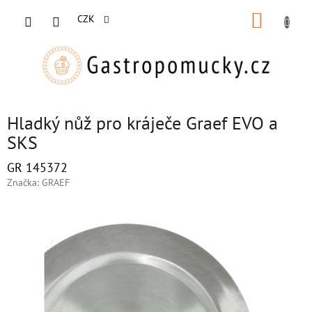
Přejít
NÁKUP
na
CZK
obsah
KOŠÍK
Hladký nůž pro kráječe Graef EVO a
SKS
GR 145372
Značka:
GRAEF