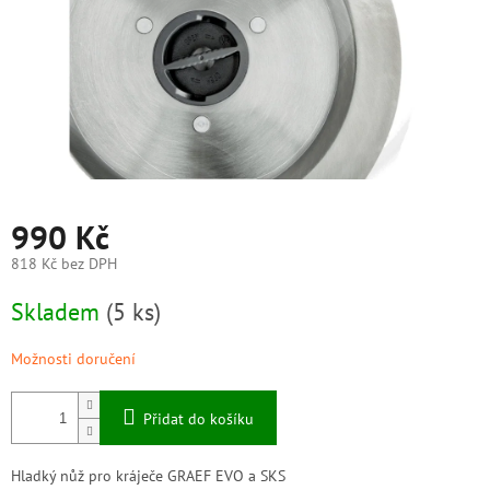
990 Kč
818 Kč bez DPH
Měrná
Skladem
(5 ks)
cena:
Možnosti doručení
Přidat do košíku
Hladký nůž pro kráječe GRAEF EVO a SKS