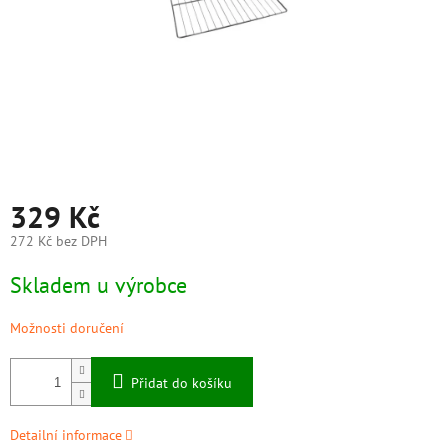
329 Kč
272 Kč bez DPH
Měrná
Skladem u výrobce
cena:
Možnosti doručení
Přidat do košíku
Detailní informace