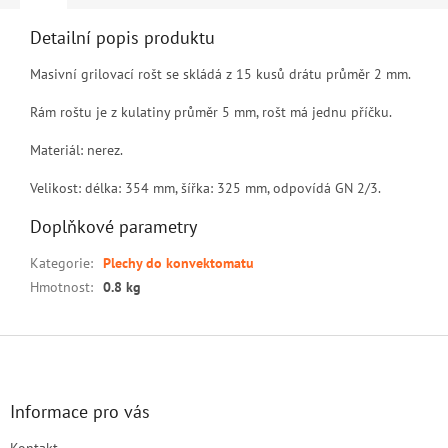
Detailní popis produktu
Masivní grilovací rošt se skládá z 15 kusů drátu průměr 2 mm.
Rám roštu je z kulatiny průměr 5 mm, rošt má jednu příčku.
Materiál: nerez.
Velikost: délka: 354 mm, šířka: 325 mm, odpovídá GN 2/3.
Doplňkové parametry
Kategorie
:
Plechy do konvektomatu
Hmotnost
:
0.8 kg
Z
á
p
a
Informace pro vás
t