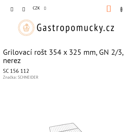
Přejít
NÁKUP
na
CZK
obsah
KOŠÍK
Grilovací rošt 354 x 325 mm, GN 2/3,
nerez
SC 156 112
Značka:
SCHNEIDER