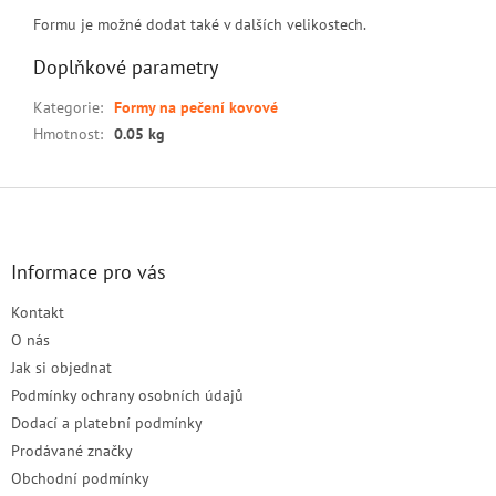
Formu je možné dodat také v dalších velikostech.
Doplňkové parametry
Kategorie
:
Formy na pečení kovové
Hmotnost
:
0.05 kg
Z
á
p
a
Informace pro vás
t
Kontakt
í
O nás
Jak si objednat
Podmínky ochrany osobních údajů
Dodací a platební podmínky
Prodávané značky
Obchodní podmínky