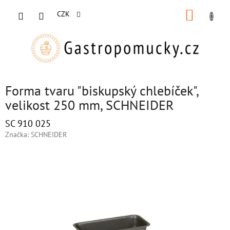
Přejít
NÁKUP
na
CZK
obsah
KOŠÍK
Forma tvaru "biskupský chlebíček",
velikost 250 mm, SCHNEIDER
SC 910 025
Značka:
SCHNEIDER