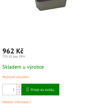
962 Kč
795 Kč bez DPH
Měrná
Skladem u výrobce
cena:
Možnosti doručení
Přidat do košíku
Detailní informace