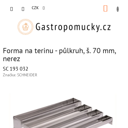
Přejít
NÁKUP
na
CZK
obsah
KOŠÍK
Forma na terinu - půlkruh, š. 70 mm,
nerez
SC 193 032
Značka:
SCHNEIDER