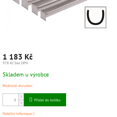
1 183 Kč
978 Kč bez DPH
Měrná
Skladem u výrobce
cena:
Možnosti doručení
Přidat do košíku
Detailní informace