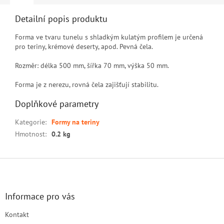
Detailní popis produktu
Forma ve tvaru tunelu s shladkým kulatým profilem je určená
pro teriny, krémové deserty, apod. Pevná čela.
Rozměr: délka 500 mm, šířka 70 mm, výška 50 mm.
Forma je z nerezu, rovná čela zajišťují stabilitu.
Doplňkové parametry
Kategorie
:
Formy na teriny
Hmotnost
:
0.2 kg
Z
á
p
a
Informace pro vás
t
Kontakt
í