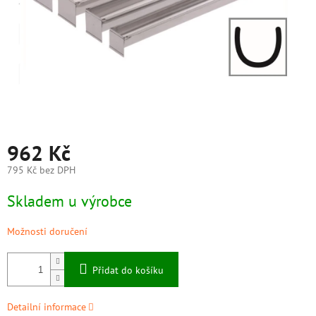
962 Kč
795 Kč bez DPH
Měrná
Skladem u výrobce
cena:
Možnosti doručení
Přidat do košíku
Detailní informace