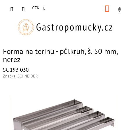
Přejít
NÁKUP
na
CZK
obsah
KOŠÍK
Forma na terinu - půlkruh, š. 50 mm,
nerez
SC 193 030
Značka:
SCHNEIDER