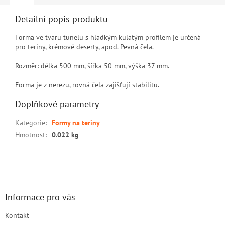
Detailní popis produktu
Forma ve tvaru tunelu s hladkým kulatým profilem je určená
pro teriny, krémové deserty, apod. Pevná čela.
Rozměr: délka 500 mm, šířka 50 mm, výška 37 mm.
Forma je z nerezu, rovná čela zajišťují stabilitu.
Doplňkové parametry
Kategorie
:
Formy na teriny
Hmotnost
:
0.022 kg
Z
á
p
a
Informace pro vás
t
Kontakt
í