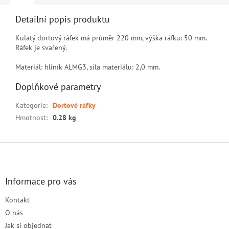
Detailní popis produktu
Kulatý dortový ráfek má průměr 220 mm, výška ráfku: 50 mm.
Ráfek je svařený.
Materiál: hliník ALMG3, síla materiálu: 2,0 mm.
Doplňkové parametry
Kategorie
:
Dortové ráfky
Hmotnost
:
0.28 kg
Z
á
p
a
Informace pro vás
t
Kontakt
í
O nás
Jak si objednat