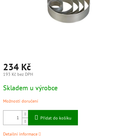
234 Kč
193 Kč bez DPH
Měrná
Skladem u výrobce
cena:
Možnosti doručení
Přidat do košíku
Detailní informace