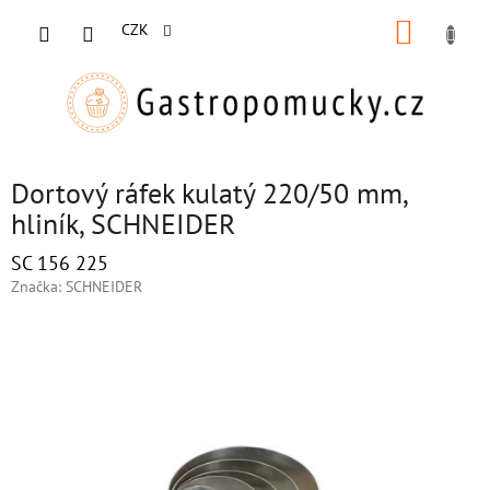
Přejít
NÁKUP
na
CZK
obsah
KOŠÍK
Dortový ráfek kulatý 220/50 mm,
hliník, SCHNEIDER
SC 156 225
Značka:
SCHNEIDER