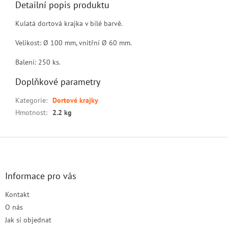
Detailní popis produktu
Kulatá dortová krajka v bílé barvě.
Velikost: Ø 100 mm, vnitřní Ø 60 mm.
Balení: 250 ks.
Doplňkové parametry
Kategorie
:
Dortové krajky
Hmotnost
:
2.2 kg
Z
á
p
a
Informace pro vás
t
Kontakt
í
O nás
Jak si objednat