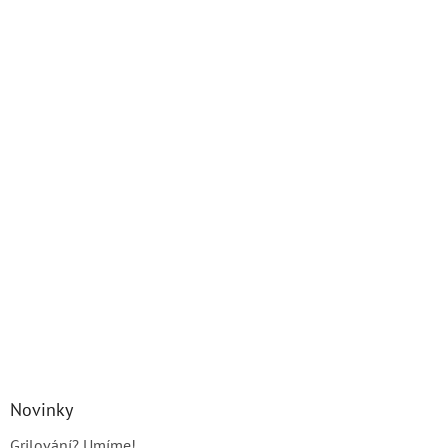
Novinky
Grilování? Umíme!