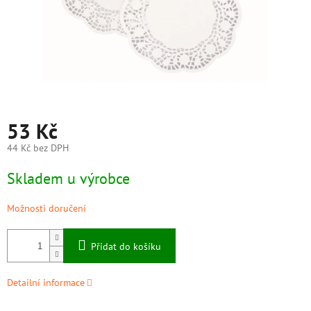
53 Kč
44 Kč bez DPH
Měrná
Skladem u výrobce
cena:
Možnosti doručení
Přidat do košíku
Detailní informace