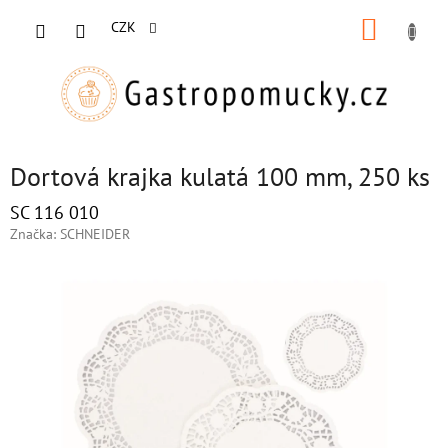
Přejít
NÁKUP
na
CZK
obsah
KOŠÍK
Dortová krajka kulatá 100 mm, 250 ks
SC 116 010
Značka:
SCHNEIDER