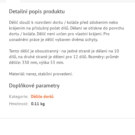
Detailní popis produktu
Dělič slouží k rozvržení dortu / koláče před zdobením nebo
krájením na příslušný počet dílů. Dělení se otiskne do povrchu
dortu / koláče. Dělič není určen pro vlastní krájení. Pro
usnadnění práce je dělič vybaven dvěma úchyty.
Tento dělič je oboustranný - na jedné straně je dělení na 10
dílů, na druhé straně je dělení pro 12 dílů. Rozměry: průměr
děliče: 330 mm, výška 53 mm.
Materiál: nerez, stabilní provedení.
Doplňkové parametry
Kategorie
:
Děliče dortů
Hmotnost
:
0.11 kg
Z
á
p