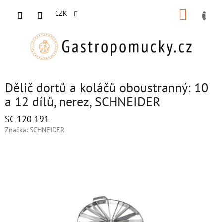
Přejít
NÁKUP
na
CZK
obsah
KOŠÍK
Dělič dortů a koláčů oboustranný: 10
a 12 dílů, nerez, SCHNEIDER
SC 120 191
Značka:
SCHNEIDER