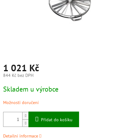
1 021 Kč
844 Kč bez DPH
Měrná
Skladem u výrobce
cena:
Možnosti doručení
Přidat do košíku
Detailní informace