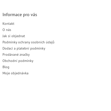
á
p
a
Informace pro vás
t
Kontakt
í
O nás
Jak si objednat
Podmínky ochrany osobních údajů
Dodací a platební podmínky
Prodávané značky
Obchodní podmínky
Blog
Moje objednávka