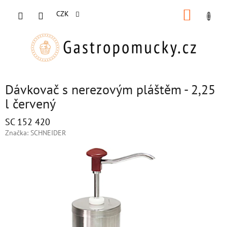
Přejít
NÁKUP
na
CZK
obsah
KOŠÍK
Dávkovač s nerezovým pláštěm - 2,25
l červený
SC 152 420
Značka:
SCHNEIDER