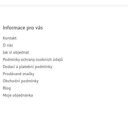
Z
á
p
a
Informace pro vás
t
Kontakt
í
O nás
Jak si objednat
Podmínky ochrany osobních údajů
Dodací a platební podmínky
Prodávané značky
Obchodní podmínky
Blog
Moje objednávka