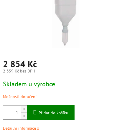
2 854 Kč
2 359 Kč bez DPH
Měrná
Skladem u výrobce
cena:
Možnosti doručení
Přidat do košíku
Detailní informace