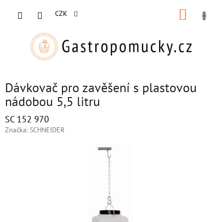
Přejít
NÁKUP
na
CZK
obsah
KOŠÍK
Dávkovač pro zavěšení s plastovou
nádobou 5,5 litru
SC 152 970
Značka:
SCHNEIDER