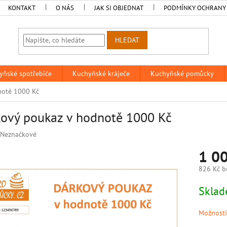
KONTAKT
O NÁS
JAK SI OBJEDNAT
PODMÍNKY OCHRANY
HLEDAT
yňské spotřebiče
Kuchyňské kráječe
Kuchyňské pomůcky
notě 1000 Kč
ový poukaz v hodnotě 1000 Kč
Neznačkové
1 0
826 Kč b
Měrná
Sklad
cena:
Možnosti