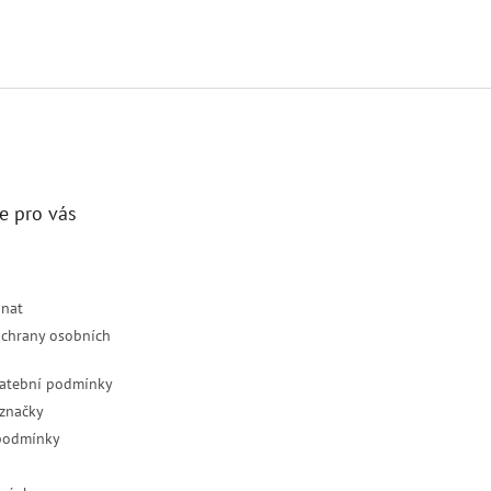
e pro vás
dnat
chrany osobních
latební podmínky
značky
podmínky