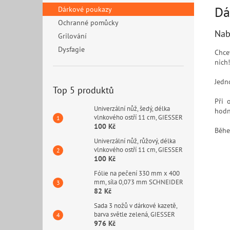
Dá
Dárkové poukazy
Ochranné pomůcky
Nab
Grilování
Dysfagie
Chce
nich!
Jedn
Top 5 produktů
Při 
Univerzální nůž, šedý, délka
hodn
vlnkového ostří 11 cm, GIESSER
100 Kč
Běhe
Univerzální nůž, růžový, délka
vlnkového ostří 11 cm, GIESSER
100 Kč
Fólie na pečení 330 mm x 400
mm, síla 0,073 mm SCHNEIDER
82 Kč
Sada 3 nožů v dárkové kazetě,
barva světle zelená, GIESSER
976 Kč