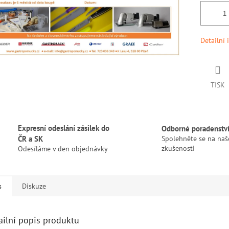
Detailní 
TISK
Expresní odeslání zásilek do
Odborné poradenstv
ČR a SK
Spolehněte se na naš
zkušenosti
Odesíláme v den objednávky
s
Diskuze
ailní popis produktu