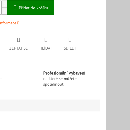
Přidat do košíku
informace
ZEPTAT SE
HLÍDAT
SDÍLET
í
Profesionální vybavení
e
na které se můžete
spolehnout