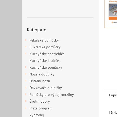
n
e
l
Přeskočit
Kategorie
kategorie
Pekařské pomůcky
Cukrářské pomůcky
Kuchyňské spotřebiče
Kuchyňské kráječe
Kuchyňské pomůcky
Nože a doplňky
Ostření nožů
Dávkovače a plničky
Pomůcky pro výdej zmrzliny
Popi
Školní obory
Pizza program
Det
Výprodej