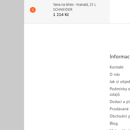
Vana na těsto - hranatá, 25 l,
SCHNEIDER
1 214 Kč
Z
á
p
a
t
Informac
í
Kontakt
O nás
Jak si obje
Podmínky o
údajů
Dodací a p
Prodávané 
Obchodní 
Blog