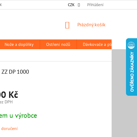
 OSOBNÍCH ÚDAJŮ
DODACÍ A PLATEBNÍ PODMÍNKY
CZK
Přihlášení
PRODÁVANÉ Z
NÁKUPNÍ
Prázdný košík
KOŠÍK
Nože a doplňky
Ostření nožů
Dávkovače a plničky
P
ZZ DP 1000
00 Kč
ez DPH
em u výrobce
 doručení