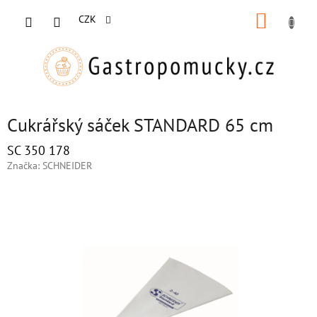
Přejít
NÁKUP
na
CZK
obsah
KOŠÍK
Cukrářský sáček STANDARD 65 cm
SC 350 178
Značka:
SCHNEIDER