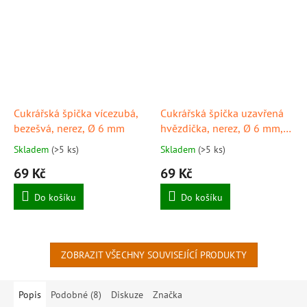
Cukrářská špička vícezubá,
Cukrářská špička uzavřená
bezešvá, nerez, Ø 6 mm
hvězdička, nerez, Ø 6 mm,
SCHNEIDER
Skladem
(>5 ks)
Skladem
(>5 ks)
69 Kč
69 Kč
Do košíku
Do košíku
ZOBRAZIT VŠECHNY SOUVISEJÍCÍ PRODUKTY
Popis
Podobné (8)
Diskuze
Značka