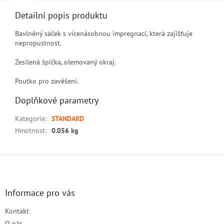
Detailní popis produktu
Bavlněný sáček s vícenásobnou impregnací, která zajišťuje
nepropustnost.
Zesílená špička, olemovaný okraj.
Poutko pro zavěšení.
Doplňkové parametry
Kategorie
:
STANDARD
Hmotnost
:
0.056 kg
Z
á
p
a
Informace pro vás
t
Kontakt
í
O nás