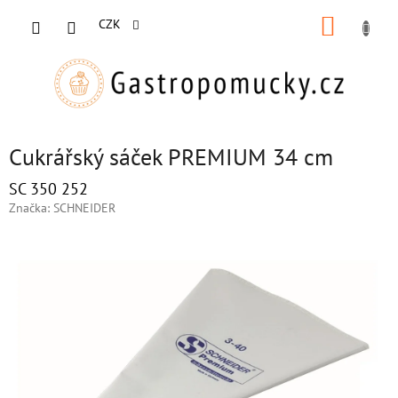
Přejít
NÁKUP
na
CZK
obsah
KOŠÍK
Cukrářský sáček PREMIUM 34 cm
SC 350 252
Značka:
SCHNEIDER