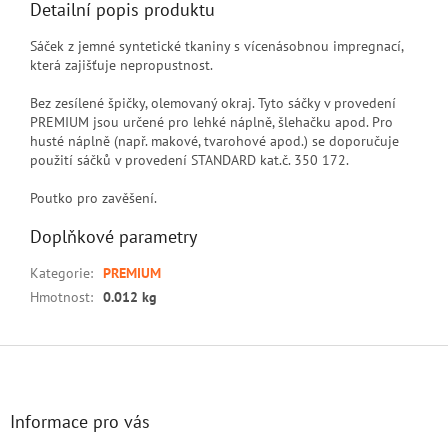
Detailní popis produktu
Sáček z jemné syntetické tkaniny s vícenásobnou impregnací,
která zajišťuje nepropustnost.
Bez zesílené špičky, olemovaný okraj. Tyto sáčky v provedení
PREMIUM jsou určené pro lehké náplně, šlehačku apod. Pro
husté náplně (např. makové, tvarohové apod.) se doporučuje
použití sáčků v provedení STANDARD kat.č. 350 172.
Poutko pro zavěšení.
Doplňkové parametry
Kategorie
:
PREMIUM
Hmotnost
:
0.012 kg
Z
á
p
a
Informace pro vás
t