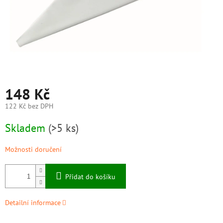
148 Kč
122 Kč bez DPH
Měrná
Skladem
(>5 ks)
cena:
Možnosti doručení
Přidat do košíku
Detailní informace