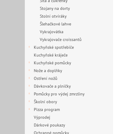
Síta a cukřenky
Stojany na dorty
Stolní otvíráky
Šlehačkové lahve
Vykrajovátka
Vykrajovače croissantů
Kuchyňské spotřebiče
Kuchyňské kráječe
Kuchyňské pomůcky
Nože a doplňky
Ostření nožů
Dávkovače a plničky
Pomůcky pro výdej zmrzliny
Školní obory
Pizza program
Výprodej
Dárkové poukazy
Ochranné pomůcky