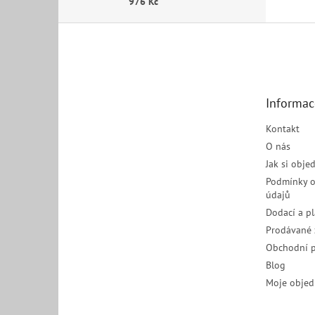
976 Kč
Z
á
p
a
t
Informac
í
Kontakt
O nás
Jak si obje
Podmínky o
údajů
Dodací a p
Prodávané 
Obchodní 
Blog
Moje objed