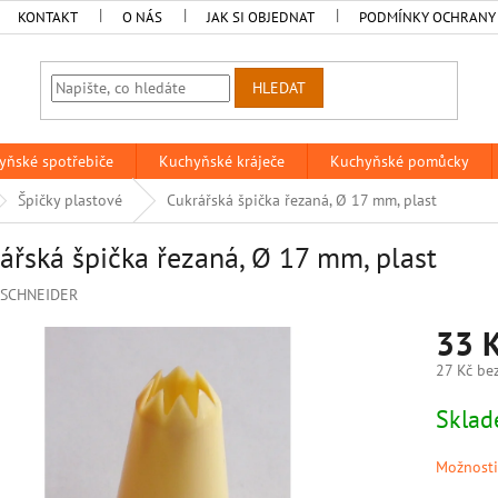
KONTAKT
O NÁS
JAK SI OBJEDNAT
PODMÍNKY OCHRANY
HLEDAT
yňské spotřebiče
Kuchyňské kráječe
Kuchyňské pomůcky
Špičky plastové
Cukrářská špička řezaná, Ø 17 mm, plast
ářská špička řezaná, Ø 17 mm, plast
SCHNEIDER
33 
27 Kč be
Měrná
Skla
cena:
Možnosti