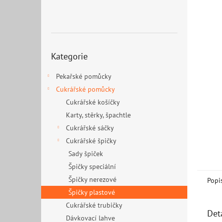
n
e
l
Přeskočit
Kategorie
kategorie
Pekařské pomůcky
Cukrářské pomůcky
Cukrářské košíčky
Karty, stěrky, špachtle
Cukrářské sáčky
Cukrářské špičky
Sady špiček
Špičky speciální
Špičky nerezové
Popi
Špičky plastové
Cukrářské trubičky
Det
Dávkovací lahve