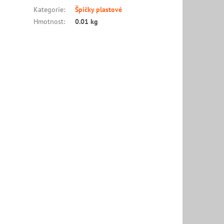
Kategorie
:
Špičky plastové
Hmotnost
:
0.01 kg