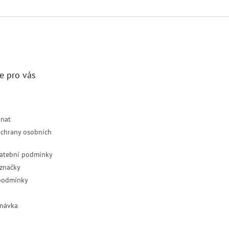
e pro vás
dnat
chrany osobních
latební podmínky
značky
podmínky
návka