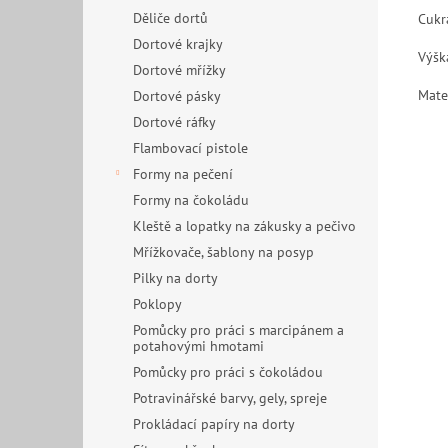
Děliče dortů
Cukr
Dortové krajky
Výšk
Dortové mřížky
Mater
Dortové pásky
Dortové ráfky
Flambovací pistole
Formy na pečení
Formy na čokoládu
Kleště a lopatky na zákusky a pečivo
Mřížkovače, šablony na posyp
Pilky na dorty
Poklopy
Pomůcky pro práci s marcipánem a
potahovými hmotami
Pomůcky pro práci s čokoládou
Potravinářské barvy, gely, spreje
Prokládací papíry na dorty