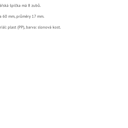
ářská špička má 8 zubů.
a 60 mm, průměry 17 mm.
iál: plast (PP), barva: slonová kost.