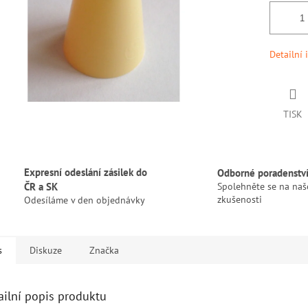
Detailní 
TISK
Expresní odeslání zásilek do
Odborné poradenstv
ČR a SK
Spolehněte se na naš
zkušenosti
Odesíláme v den objednávky
s
Diskuze
Značka
ailní popis produktu