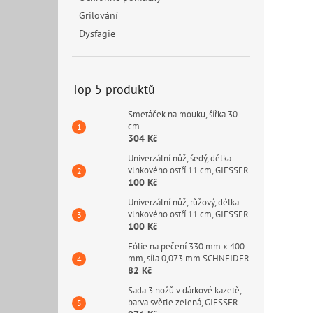
Grilování
Dysfagie
Top 5 produktů
Smetáček na mouku, šířka 30
cm
304 Kč
Univerzální nůž, šedý, délka
vlnkového ostří 11 cm, GIESSER
100 Kč
Univerzální nůž, růžový, délka
vlnkového ostří 11 cm, GIESSER
100 Kč
Fólie na pečení 330 mm x 400
mm, síla 0,073 mm SCHNEIDER
82 Kč
Sada 3 nožů v dárkové kazetě,
barva světle zelená, GIESSER