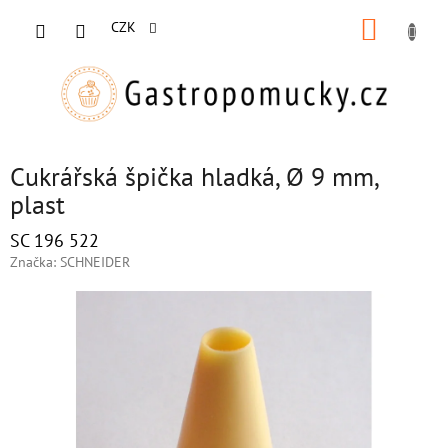
Přejít
NÁKUP
na
CZK
obsah
KOŠÍK
Cukrářská špička hladká, Ø 9 mm,
plast
SC 196 522
Značka:
SCHNEIDER