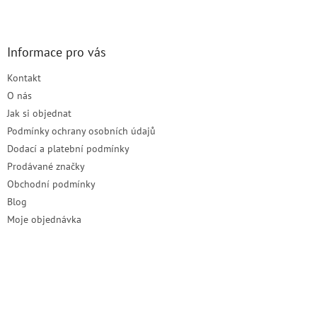
Z
á
p
a
Informace pro vás
t
Kontakt
í
O nás
Jak si objednat
Podmínky ochrany osobních údajů
Dodací a platební podmínky
Prodávané značky
Obchodní podmínky
Blog
Moje objednávka