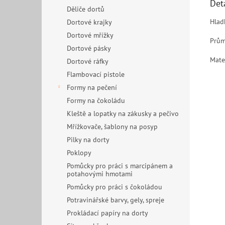
Det
Děliče dortů
Hlad
Dortové krajky
Dortové mřížky
Prům
Dortové pásky
Mater
Dortové ráfky
Flambovací pistole
Formy na pečení
Formy na čokoládu
Kleště a lopatky na zákusky a pečivo
Mřížkovače, šablony na posyp
Pilky na dorty
Poklopy
Pomůcky pro práci s marcipánem a
potahovými hmotami
Pomůcky pro práci s čokoládou
Potravinářské barvy, gely, spreje
Prokládací papíry na dorty