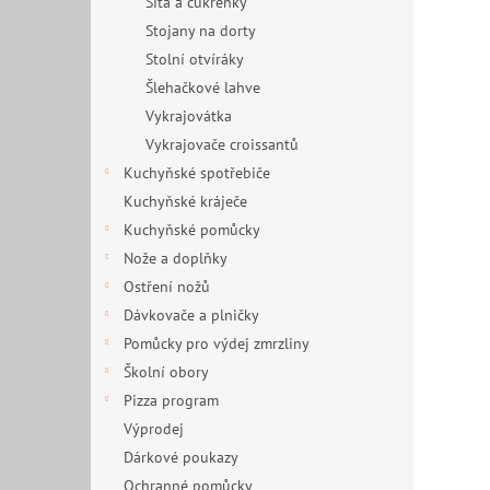
Síta a cukřenky
Stojany na dorty
Stolní otvíráky
Šlehačkové lahve
Vykrajovátka
Vykrajovače croissantů
Kuchyňské spotřebiče
Kuchyňské kráječe
Kuchyňské pomůcky
Nože a doplňky
Ostření nožů
Dávkovače a plničky
Pomůcky pro výdej zmrzliny
Školní obory
Pizza program
Výprodej
Dárkové poukazy
Ochranné pomůcky