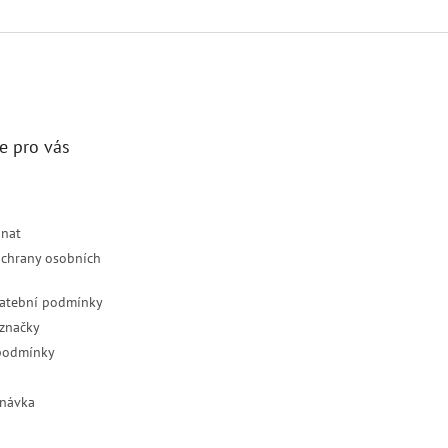
e pro vás
dnat
chrany osobních
latební podmínky
značky
podmínky
návka