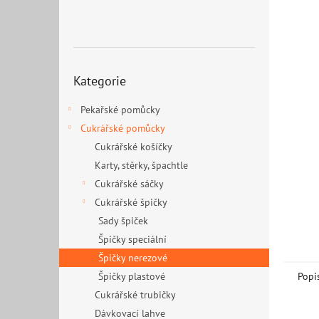
n
e
l
Přeskočit
Kategorie
kategorie
Pekařské pomůcky
Cukrářské pomůcky
Cukrářské košíčky
Karty, stěrky, špachtle
Cukrářské sáčky
Cukrářské špičky
Sady špiček
Špičky speciální
Špičky nerezové
Špičky plastové
Popi
Cukrářské trubičky
Dávkovací lahve