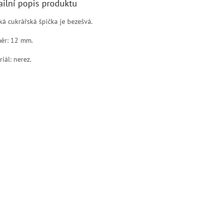
ailní popis produktu
ká cukrářská špička je bezešvá.
ěr: 12 mm.
iál: nerez.