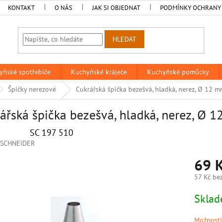
KONTAKT
O NÁS
JAK SI OBJEDNAT
PODMÍNKY OCHRANY
HLEDAT
yňské spotřebiče
Kuchyňské kráječe
Kuchyňské pomůcky
Špičky nerezové
Cukrářská špička bezešvá, hladká, nerez, Ø 12 
ářská špička bezešvá, hladká, nerez, Ø
SC 197 510
SCHNEIDER
69 
57 Kč be
Měrná
Skla
cena:
Možnosti