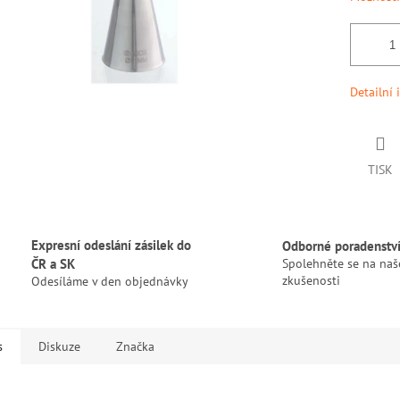
Detailní 
TISK
Expresní odeslání zásilek do
Odborné poradenstv
ČR a SK
Spolehněte se na naš
zkušenosti
Odesíláme v den objednávky
s
Diskuze
Značka