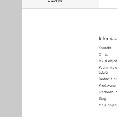
1 214 Kč
Z
á
p
a
t
Informac
í
Kontakt
O nás
Jak si obje
Podmínky o
údajů
Dodací a p
Prodávané 
Obchodní 
Blog
Moje objed