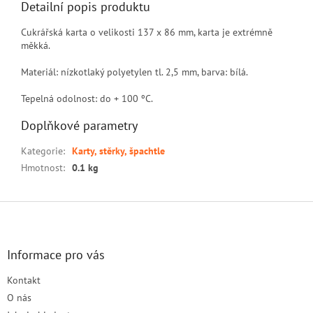
Detailní popis produktu
Cukrářská karta o velikosti 137 x 86 mm, karta je extrémně
měkká.
Materiál: nízkotlaký polyetylen tl. 2,5 mm, barva: bílá.
Tepelná odolnost: do + 100 ºC.
Doplňkové parametry
Kategorie
:
Karty, stěrky, špachtle
Hmotnost
:
0.1 kg
Z
á
p
a
Informace pro vás
t
Kontakt
í
O nás