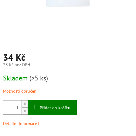
34 Kč
28 Kč bez DPH
Měrná
Skladem
(>5 ks)
cena:
Možnosti doručení
Přidat do košíku
Detailní informace