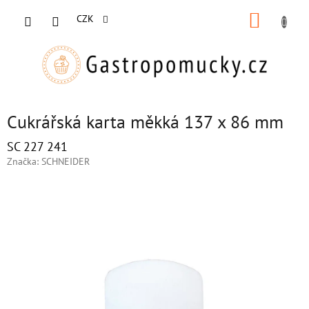
Přejít
NÁKUP
na
CZK
obsah
KOŠÍK
Cukrářská karta měkká 137 x 86 mm
SC 227 241
Značka:
SCHNEIDER