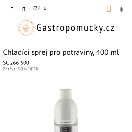
Přejít
NÁKUP
na
CZK
obsah
KOŠÍK
Chladící sprej pro potraviny, 400 ml
SC 266 600
Značka:
SCHNEIDER