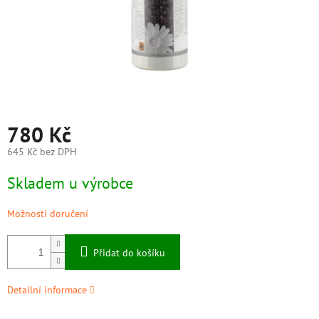
780 Kč
645 Kč bez DPH
Měrná
Skladem u výrobce
cena:
Možnosti doručení
Přidat do košíku
Detailní informace