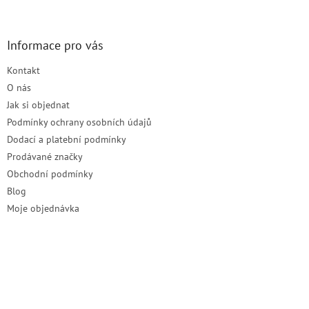
á
p
a
Informace pro vás
t
Kontakt
í
O nás
Jak si objednat
Podmínky ochrany osobních údajů
Dodací a platební podmínky
Prodávané značky
Obchodní podmínky
Blog
Moje objednávka