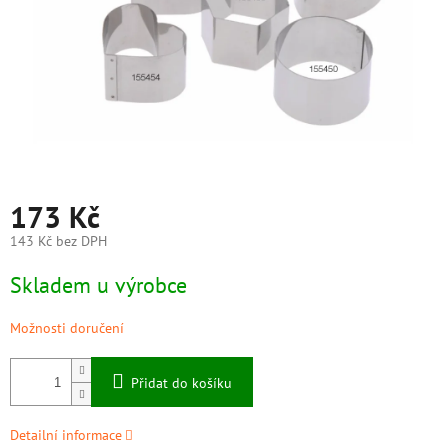
173 Kč
143 Kč bez DPH
Měrná
Skladem u výrobce
cena:
Možnosti doručení
Přidat do košíku
Detailní informace