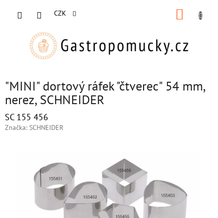
Přejít
NÁKUP
na
CZK
obsah
KOŠÍK
"MINI" dortový ráfek "čtverec" 54 mm,
nerez, SCHNEIDER
SC 155 456
Značka:
SCHNEIDER