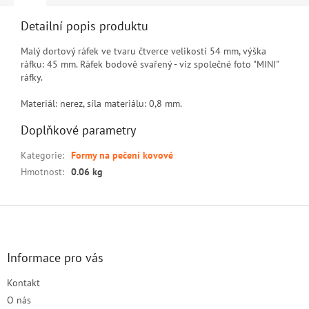
Detailní popis produktu
Malý dortový ráfek ve tvaru čtverce velikosti 54 mm, výška
ráfku: 45 mm. Ráfek bodově svařený - viz společné foto "MINI"
ráfky.
Materiál: nerez, síla materiálu: 0,8 mm.
Doplňkové parametry
Kategorie
:
Formy na pečení kovové
Hmotnost
:
0.06 kg
Z
á
p
a
Informace pro vás
t
Kontakt
í
O nás