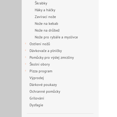
Škrabky
Háky a háčky
Zavírací nože
Nože na kebab
Nože na drůbež
Nože pro rybáře a myslivce
Ostření nožů
Dávkovače a plničky
Pomůcky pro výdej zmrzliny
Školní obory
Pizza program
Výprodej
Dárkové poukazy
Ochranné pomůcky
Grilování
Dysfagie