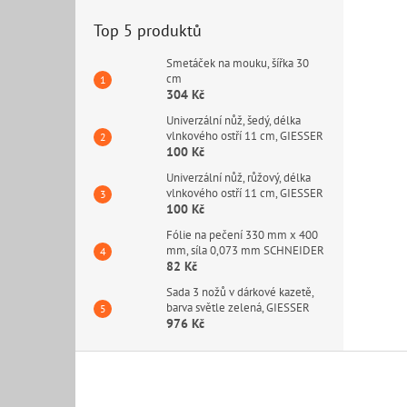
Top 5 produktů
Smetáček na mouku, šířka 30
cm
304 Kč
Univerzální nůž, šedý, délka
vlnkového ostří 11 cm, GIESSER
100 Kč
Univerzální nůž, růžový, délka
vlnkového ostří 11 cm, GIESSER
100 Kč
Fólie na pečení 330 mm x 400
mm, síla 0,073 mm SCHNEIDER
82 Kč
Sada 3 nožů v dárkové kazetě,
barva světle zelená, GIESSER
976 Kč
Z
á
p