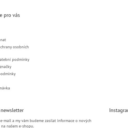
e pro vás
dnat
chrany osobních
latební podmínky
značky
podmínky
návka
 newsletter
Instagr
j e-mail a my vám budeme zasílat informace o nových
 na našem e-shopu.