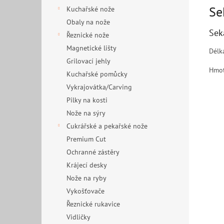
Se
Kuchařské nože
Obaly na nože
Sek
Řeznické nože
Magnetické lišty
Délk
Grilovací jehly
Hmot
Kuchařské pomůcky
Vykrajovátka/Carving
Pilky na kosti
Nože na sýry
Cukrářské a pekařské nože
Premium Cut
Ochranné zástěry
Krájecí desky
Nože na ryby
Vykošťovače
Řeznické rukavice
Vidličky