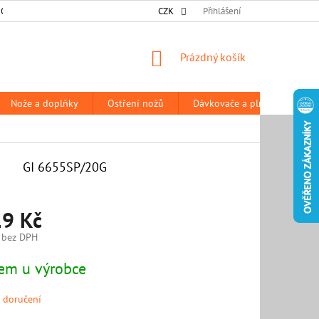
 OSOBNÍCH ÚDAJŮ
DODACÍ A PLATEBNÍ PODMÍNKY
CZK
Přihlášení
PRODÁVANÉ Z
NÁKUPNÍ
Prázdný košík
KOŠÍK
Nože a doplňky
Ostření nožů
Dávkovače a plničky
P
GI 6655SP/20G
19 Kč
 bez DPH
em u výrobce
 doručení