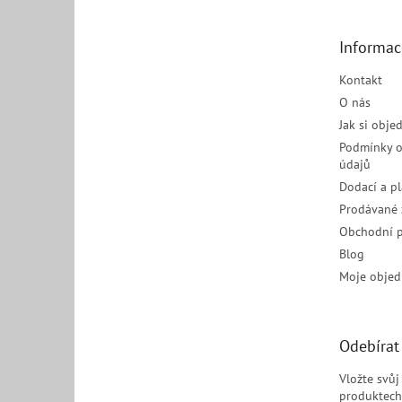
a
t
Informac
í
Kontakt
O nás
Jak si obje
Podmínky o
údajů
Dodací a p
Prodávané 
Obchodní 
Blog
Moje objed
Odebírat
Vložte svů
produktech