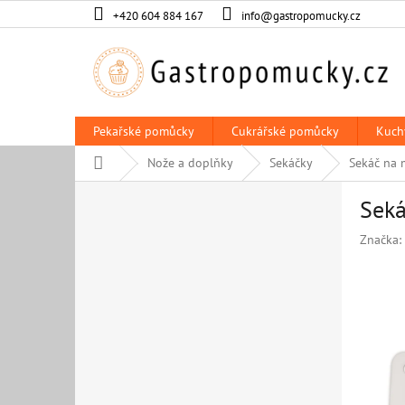
Přejít
+420 604 884 167
info@gastropomucky.cz
na
obsah
Pekařské pomůcky
Cukrářské pomůcky
Kuch
Domů
Nože a doplňky
Sekáčky
Sekáč na 
P
Seká
o
s
Značka:
t
r
a
n
n
í
p
a