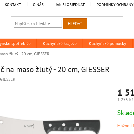
KONTAKT
O NÁS
JAK SI OBJEDNAT
PODMÍNKY OCHRANY
HLEDAT
yňské spotřebiče
Kuchyňské kráječe
Kuchyňské pomůcky
maso žlutý - 20 cm, GIESSER
č na maso žlutý - 20 cm, GIESSER
GIESSER
1 5
1 255 Kč
Měrná
Sklad
cena:
Možnosti