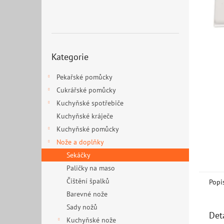
n
e
l
Přeskočit
Kategorie
kategorie
Pekařské pomůcky
Cukrářské pomůcky
Kuchyňské spotřebiče
Kuchyňské kráječe
Kuchyňské pomůcky
Nože a doplňky
Sekáčky
Paličky na maso
Čištění špalků
Popi
Barevné nože
Sady nožů
Det
Kuchyňské nože