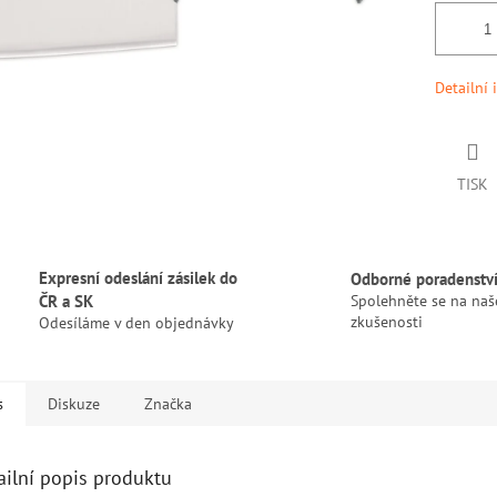
Detailní 
TISK
Expresní odeslání zásilek do
Odborné poradenstv
ČR a SK
Spolehněte se na naš
zkušenosti
Odesíláme v den objednávky
s
Diskuze
Značka
ailní popis produktu