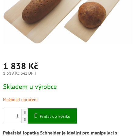
1 838 Kč
1 519 Kč bez DPH
Měrná
Skladem u výrobce
cena:
Možnosti doručení
Přidat do košíku
Pekařská lopatka Schneider je ideální pro manipulaci s