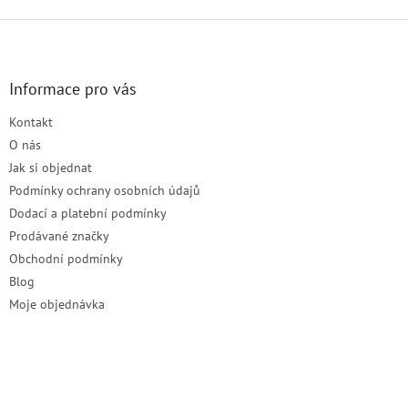
Z
á
p
a
Informace pro vás
t
Kontakt
í
O nás
Jak si objednat
Podmínky ochrany osobních údajů
Dodací a platební podmínky
Prodávané značky
Obchodní podmínky
Blog
Moje objednávka