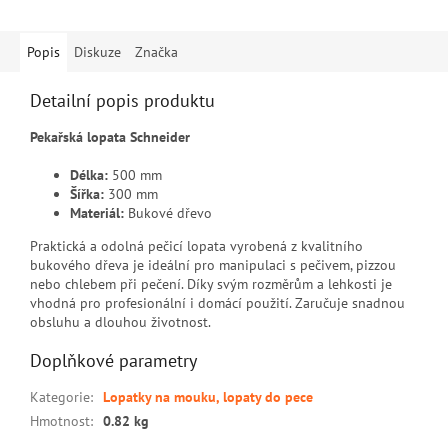
Popis
Diskuze
Značka
Detailní popis produktu
Pekařská lopata Schneider
Délka:
500 mm
Šířka:
300 mm
Materiál:
Bukové dřevo
Praktická a odolná pečicí lopata vyrobená z kvalitního
bukového dřeva je ideální pro manipulaci s pečivem, pizzou
nebo chlebem při pečení. Díky svým rozměrům a lehkosti je
vhodná pro profesionální i domácí použití. Zaručuje snadnou
obsluhu a dlouhou životnost.
Doplňkové parametry
Kategorie
:
Lopatky na mouku, lopaty do pece
Hmotnost
:
0.82 kg