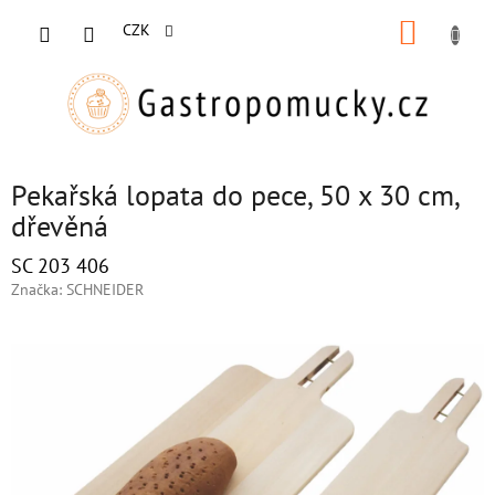
Přejít
NÁKUP
na
CZK
obsah
KOŠÍK
Pekařská lopata do pece, 50 x 30 cm,
dřevěná
SC 203 406
Značka:
SCHNEIDER