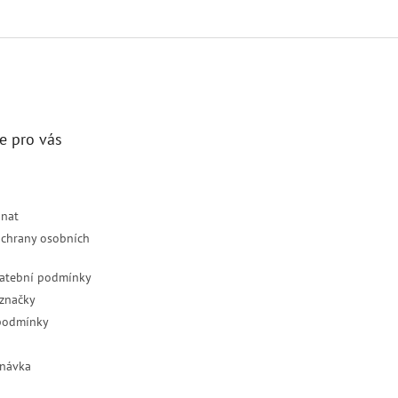
e pro vás
dnat
chrany osobních
latební podmínky
značky
podmínky
návka