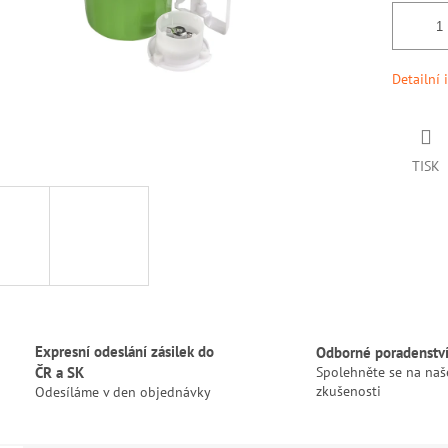
Detailní 
TISK
Expresní odeslání zásilek do
Odborné poradenstv
ČR a SK
Spolehněte se na naš
zkušenosti
Odesíláme v den objednávky