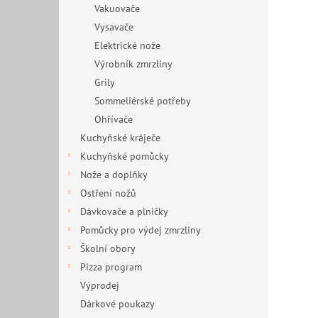
Vakuovače
Vysavače
Elektrické nože
Výrobník zmrzliny
Grily
Sommeliérské potřeby
Ohřívače
Kuchyňské kráječe
Kuchyňské pomůcky
Nože a doplňky
Ostření nožů
Dávkovače a plničky
Pomůcky pro výdej zmrzliny
Školní obory
Pizza program
Výprodej
Dárkové poukazy