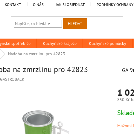
KONTAKT
O NÁS
JAK SI OBJEDNAT
PODMÍNKY OCHRANY
HLEDAT
yňské spotřebiče
Kuchyňské kráječe
Kuchyňské pomůcky
Nádoba na zmrzlinu pro 42823
ba na zmrzlinu pro 42823
GA 9
GASTROBACK
1 0
850 Kč b
Měrná
Skla
cena:
Možnosti