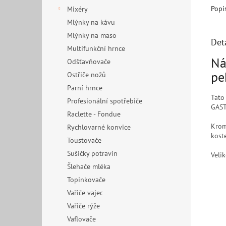
Popi
Mixéry
Mlýnky na kávu
Mlýnky na maso
Det
Multifunkční hrnce
Ná
Odšťavňovače
pe
Ostřiče nožů
Parní hrnce
Tato
Profesionální spotřebiče
GAST
Raclette - Fondue
Krom
Rychlovarné konvice
kost
Toustovače
Sušičky potravin
Velik
Šlehače mléka
Topinkovače
Vařiče vajec
Vařiče rýže
Vaflovače