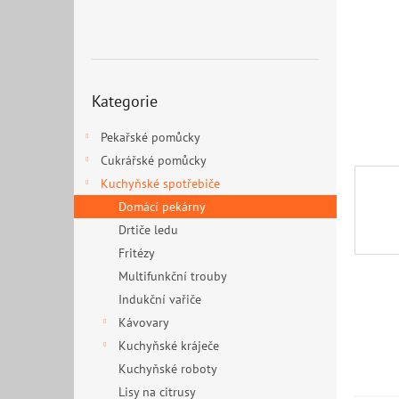
n
e
l
Přeskočit
Kategorie
kategorie
Pekařské pomůcky
Cukrářské pomůcky
Kuchyňské spotřebiče
Domácí pekárny
Drtiče ledu
Fritézy
Multifunkční trouby
Indukční vařiče
Kávovary
Kuchyňské kráječe
Kuchyňské roboty
Lisy na citrusy