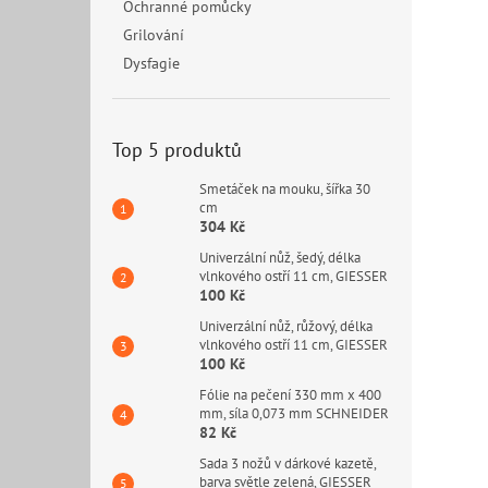
Ochranné pomůcky
Grilování
Dysfagie
Top 5 produktů
Smetáček na mouku, šířka 30
cm
304 Kč
Univerzální nůž, šedý, délka
vlnkového ostří 11 cm, GIESSER
100 Kč
Univerzální nůž, růžový, délka
vlnkového ostří 11 cm, GIESSER
100 Kč
Fólie na pečení 330 mm x 400
mm, síla 0,073 mm SCHNEIDER
82 Kč
Sada 3 nožů v dárkové kazetě,
barva světle zelená, GIESSER