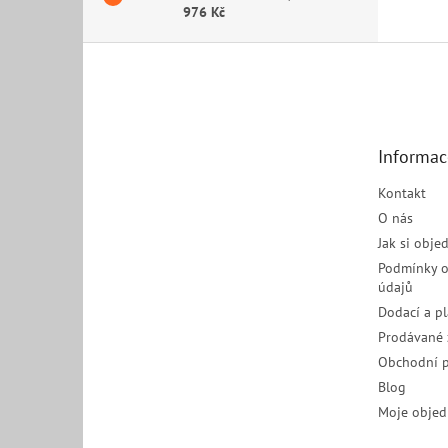
976 Kč
Z
á
p
a
t
Informac
í
Kontakt
O nás
Jak si obje
Podmínky o
údajů
Dodací a p
Prodávané 
Obchodní 
Blog
Moje objed