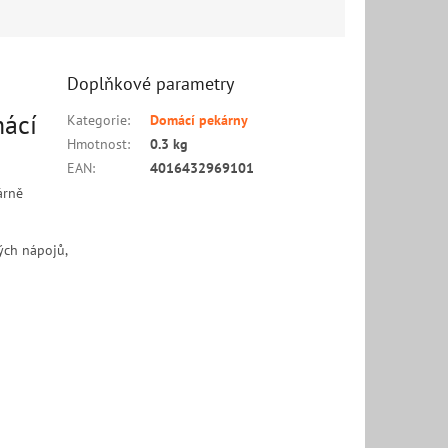
Doplňkové parametry
mácí
Kategorie
:
Domácí pekárny
Hmotnost
:
0.3 kg
EAN
:
4016432969101
árně
ých nápojů,