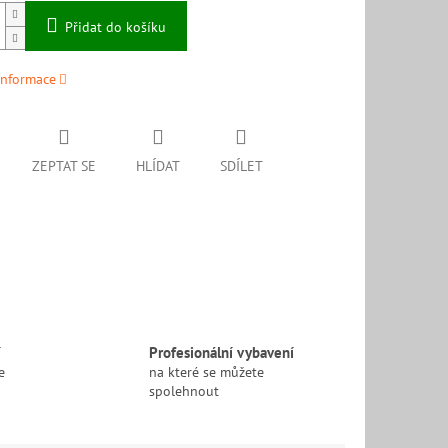
Přidat do košíku
informace
ZEPTAT SE
HLÍDAT
SDÍLET
í
Profesionální vybavení
e
na které se můžete
spolehnout