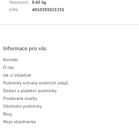
Hmotnost
:
0.45 kg
EAN
:
4010303025255
Z
á
p
a
Informace pro vás
t
Kontakt
í
O nás
Jak si objednat
Podmínky ochrany osobních údajů
Dodací a platební podmínky
Prodávané značky
Obchodní podmínky
Blog
Moje objednávka