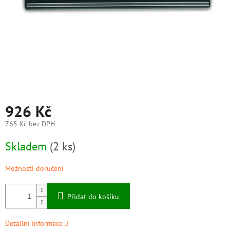
926 Kč
765 Kč bez DPH
Měrná
Skladem
(2 ks)
cena:
Možnosti doručení
Přidat do košíku
Detailní informace