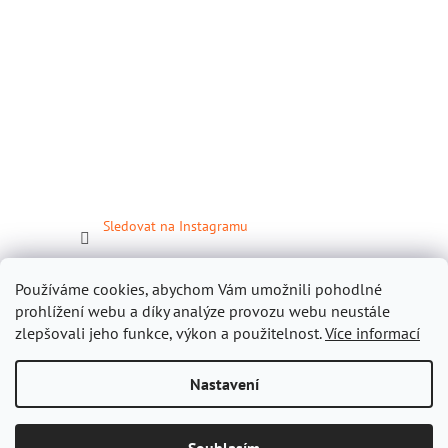
Sledovat na Instagramu
Facebook
Používáme cookies, abychom Vám umožnili pohodlné
prohlížení webu a díky analýze provozu webu neustále
zlepšovali jeho funkce, výkon a použitelnost.
Více informací
Nastavení
Vytvořil Shoptet