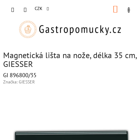
Přejít
NÁKUP
na
CZK
obsah
KOŠÍK
Magnetická lišta na nože, délka 35 cm,
GIESSER
GI 896800/35
Značka:
GIESSER