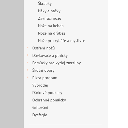
Škrabky
Háky a háčky
Zavírací nože
Nože na kebab
Nože na drůbež
Nože pro rybáře a myslivce
Ostření nožů
Dávkovače a plničky
Pomůcky pro výdej zmrzliny
Školní obory
Pizza program
Výprodej
Dárkové poukazy
Ochranné pomůcky
Grilování
Dysfagie