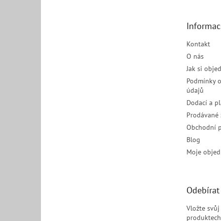
a
t
Informac
í
Kontakt
O nás
Jak si obje
Podmínky o
údajů
Dodací a p
Prodávané 
Obchodní 
Blog
Moje objed
Odebírat
Vložte svů
produktech