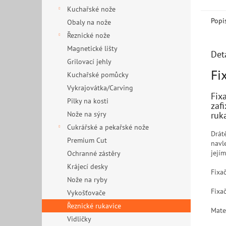
Kuchařské nože
Popi
Obaly na nože
Řeznické nože
Magnetické lišty
Det
Grilovací jehly
Fi
Kuchařské pomůcky
Vykrajovátka/Carving
Fix
Pilky na kosti
zaf
ruk
Nože na sýry
Cukrářské a pekařské nože
Drát
Premium Cut
navl
jejím
Ochranné zástěry
Krájecí desky
Fixa
Nože na ryby
Fixa
Vykošťovače
Řeznické rukavice
Mate
Vidličky