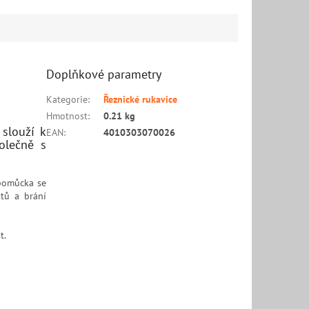
Doplňkové parametry
Kategorie
:
Řeznické rukavice
Hmotnost
:
0.21 kg
 slouží k
EAN
:
4010303070026
olečně s
 pomůcka se
stů a brání
t.