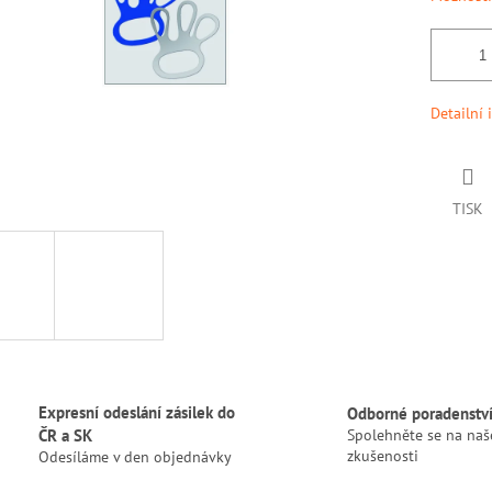
Detailní 
TISK
Expresní odeslání zásilek do
Odborné poradenstv
ČR a SK
Spolehněte se na naš
zkušenosti
Odesíláme v den objednávky