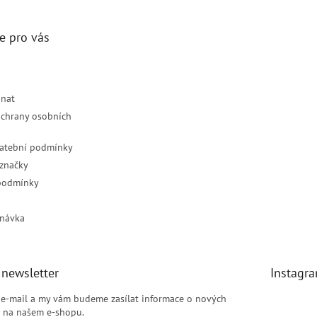
e pro vás
dnat
chrany osobních
latební podmínky
značky
podmínky
návka
 newsletter
Instagr
j e-mail a my vám budeme zasílat informace o nových
 na našem e-shopu.