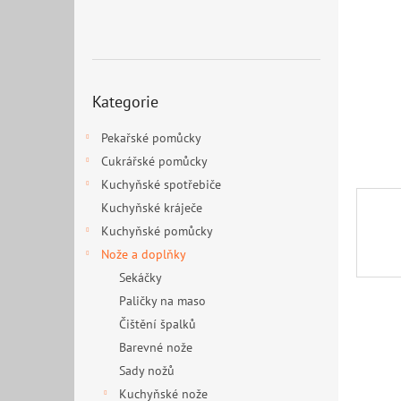
n
e
l
Přeskočit
Kategorie
kategorie
Pekařské pomůcky
Cukrářské pomůcky
Kuchyňské spotřebiče
Kuchyňské kráječe
Kuchyňské pomůcky
Nože a doplňky
Sekáčky
Paličky na maso
Čištění špalků
Barevné nože
Sady nožů
Kuchyňské nože