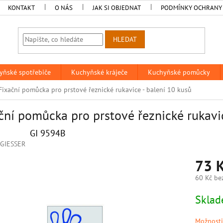
KONTAKT
O NÁS
JAK SI OBJEDNAT
PODMÍNKY OCHRANY
HLEDAT
yňské spotřebiče
Kuchyňské kráječe
Kuchyňské pomůcky
Fixační pomůcka pro prstové řeznické rukavice - balení 10 kusů
ční pomůcka pro prstové řeznické rukavic
GI 9594B
GIESSER
73 
60 Kč be
Měrná
Skla
cena:
Možnosti