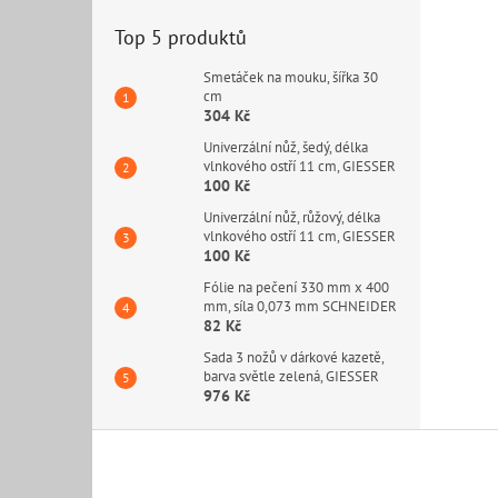
Top 5 produktů
Smetáček na mouku, šířka 30
cm
304 Kč
Univerzální nůž, šedý, délka
vlnkového ostří 11 cm, GIESSER
100 Kč
Univerzální nůž, růžový, délka
vlnkového ostří 11 cm, GIESSER
100 Kč
Fólie na pečení 330 mm x 400
mm, síla 0,073 mm SCHNEIDER
82 Kč
Sada 3 nožů v dárkové kazetě,
barva světle zelená, GIESSER
976 Kč
Z
á
p