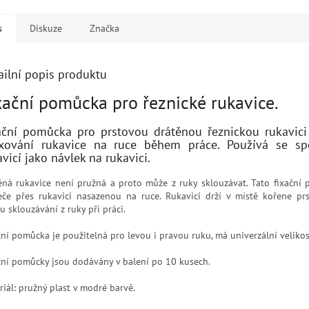
s
Diskuze
Značka
ailní popis produktu
xační pomůcka pro řeznické rukavice.
ační pomůcka pro prstovou drátěnou řeznickou rukavici
ixování rukavice na ruce během práce. Používá se sp
avicí jako návlek na rukavici.
ěná rukavice není pružná a proto může z ruky sklouzávat. Tato fixační
eče přes rukavici nasazenou na ruce. Rukavici drží v místě kořene pr
u sklouzávání z ruky při práci.
ční pomůcka je použitelná pro levou i pravou ruku, má univerzální velikos
ční pomůcky jsou dodávány v balení po 10 kusech.
riál: pružný plast v modré barvě.