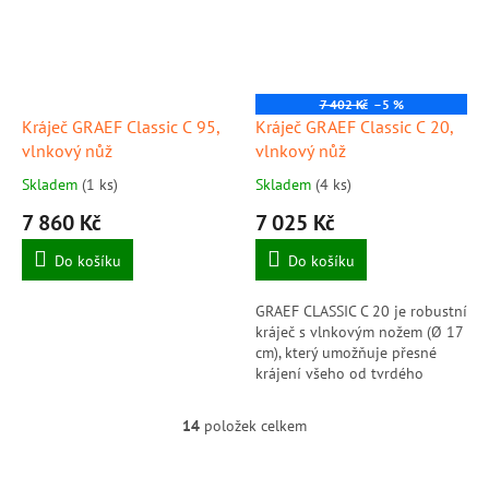
7 402 Kč
–5 %
Kráječ GRAEF Classic C 95,
Kráječ GRAEF Classic C 20,
vlnkový nůž
vlnkový nůž
Skladem
(1 ks)
Skladem
(4 ks)
7 860 Kč
7 025 Kč
Do košíku
Do košíku
GRAEF CLASSIC C 20 je robustní
kráječ s vlnkovým nožem (Ø 17
cm), který umožňuje přesné
krájení všeho od tvrdého
chleba po měkký sýr. Díky
tichému motoru o výkonu 170
14
položek celkem
O
W a...
v
l