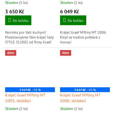
Skladem
(1 ks)
Skladem
(1 ks)
3 650 Kč
6 049 Kč
Do košíku
Do košíku
Novinka pro Vaši kuchyni!
Kráječ Graef MYtiny MT 1006:
Představujeme Vám kráječ řady
Když se tradice potkává s
STYLE S12002 od firmy Graef
inovací
Akce
Akce
7 117 Kč
–15 %
7 117 Kč
–15 %
Kráječ Graef MYtiny MT
Kráječ Graef MYtiny MT
1003, skládací
1000, skládací
Skladem
(2 ks)
Skladem
(2 ks)