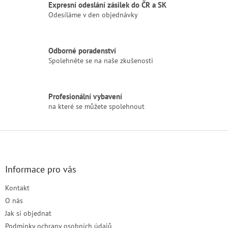
á
Expresní odeslání zásilek do ČR a SK
d
Odesíláme v den objednávky
a
c
í
Odborné poradenství
p
Spolehněte se na naše zkušenosti
r
v
k
y
Profesionální vybavení
v
na které se můžete spolehnout
ý
p
i
Z
s
á
u
p
a
Informace pro vás
t
Kontakt
í
O nás
Jak si objednat
Podmínky ochrany osobních údajů