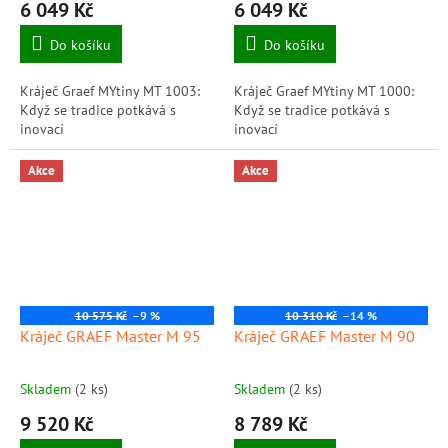
6 049 Kč
6 049 Kč
Do košíku
Do košíku
Kráječ Graef MYtiny MT 1003:
Kráječ Graef MYtiny MT 1000:
Když se tradice potkává s
Když se tradice potkává s
inovací
inovací
Akce
Akce
10 575 Kč
–9 %
10 310 Kč
–14 %
Kráječ GRAEF Master M 95
Kráječ GRAEF Master M 90
Skladem
(2 ks)
Skladem
(2 ks)
9 520 Kč
8 789 Kč