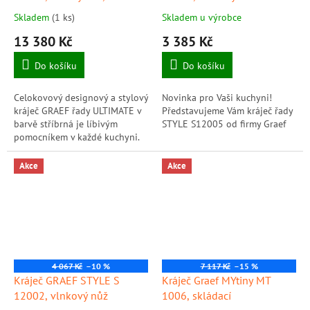
Skladem
(1 ks)
Skladem u výrobce
13 380 Kč
3 385 Kč
Do košíku
Do košíku
Celokovový designový a stylový
Novinka pro Vaši kuchyni!
kráječ GRAEF řady ULTIMATE v
Představujeme Vám kráječ řady
barvě stříbrná je líbivým
STYLE S12005 od firmy Graef
pomocníkem v každé kuchyni.
Kráječ disponuje tichým 170 W
motorem, hladkým nožem s
Akce
Akce
průměrem...
4 067 Kč
–10 %
7 117 Kč
–15 %
Kráječ GRAEF STYLE S
Kráječ Graef MYtiny MT
12002, vlnkový nůž
1006, skládací