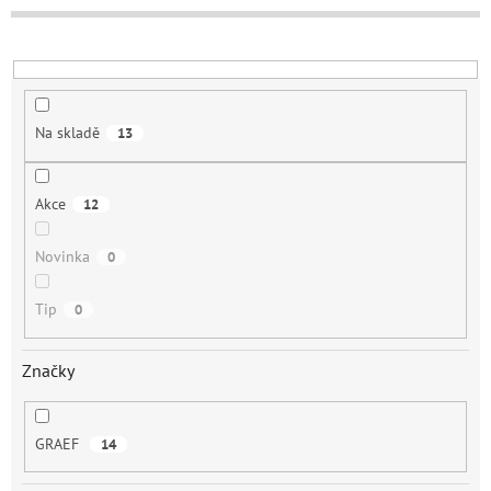
u
k
t
ů
Na skladě
13
Akce
12
Novinka
0
Tip
0
Značky
GRAEF
14