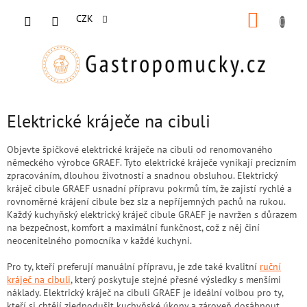
Přejít
NÁKUP
na
CZK
obsah
KOŠÍK
Elektrické kráječe na cibuli
Objevte špičkové elektrické kráječe na cibuli od renomovaného
německého výrobce GRAEF. Tyto elektrické kráječe vynikají precizním
zpracováním, dlouhou životností a snadnou obsluhou. Elektrický
kráječ cibule GRAEF usnadní přípravu pokrmů tím, že zajistí rychlé a
rovnoměrné krájení cibule bez slz a nepříjemných pachů na rukou.
Každý kuchyňský elektrický kráječ cibule GRAEF je navržen s důrazem
na bezpečnost, komfort a maximální funkčnost, což z něj činí
neocenitelného pomocníka v každé kuchyni.
Pro ty, kteří preferují manuální přípravu, je zde také kvalitní
ruční
kráječ na cibuli
, který poskytuje stejné přesné výsledky s menšími
náklady. Elektrický kráječ na cibuli GRAEF je ideální volbou pro ty,
kteří si chtějí zjednodušit kuchyňské úkony a zároveň dosáhnout