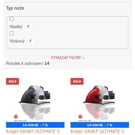
Typ nože
Hladký
7
Vlnkový
7
VYMAZAT FILTRY
Položek k zobrazení:
14
V
Akce
Akce
ý
p
i
s
p
r
o
14 500 Kč
–7 %
14 500 Kč
–7 %
d
Kráječ GRAEF ULTIMATE S
Kráječ GRAEF ULTIMATE S