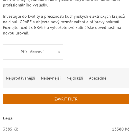
profesionálního výsledku.
Investujte do kvality a preciznosti kuchyňských elektrických kráječů
na cibuli GRAEF a objevte nový rozměr vaření a přípravy pokrmů.
Poznejte rozdíl s GRAEF a vylepšete své kulinářské dovednosti na
novou úroveň.
Příslušenství
Ř
a
Nejprodávanější
Nejlevnější
Nejdražší
Abecedně
z
e
n
ZAVŘÍT FILTR
í
p
r
Cena
o
d
3385
Kč
13380
Kč