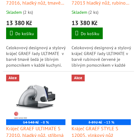
u
72016, hladký nůž, tmavě
72013 hladký nůž, rubínová
k
šedá
červená
Skladem
(2 ks)
Skladem
(2 ks)
t
13 380 Kč
13 380 Kč
ů
Do košíku
Do košíku
Celokovový designový a stylový
Celokovový designový a stylový
kráječ GRAEF řady ULTIMATE v
kráječ GRAEF řady ULTIMATE v
barvě tmavě šedá je líbivým
barvě rubínově červené je
pomocníkem v každé kuchyni.
líbivým pomocníkem v každé
Kráječ disponuje tichým 170 W
kuchyni. Kráječ disponuje
motorem, hladkým...
tichým 170 W motorem,
Akce
Akce
hladkým...
14 548 Kč
–8 %
3 892 Kč
–13 %
Kráječ GRAEF ULTIMATE S
Kráječ GRAEF STYLE S
72010, hladký nůž, stříbrná
12005, vlnkový nůž