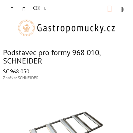
Přejít
NÁKUP
na
CZK
obsah
KOŠÍK
Podstavec pro formy 968 010,
SCHNEIDER
SC 968 030
Značka:
SCHNEIDER