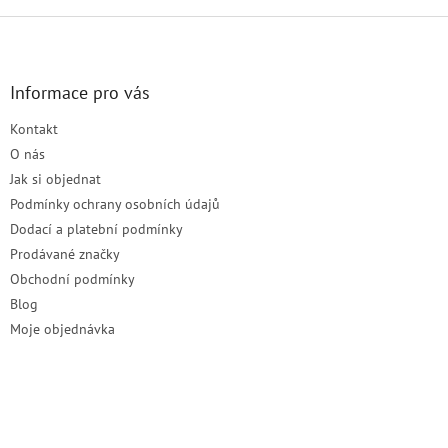
Z
á
p
a
Informace pro vás
t
Kontakt
í
O nás
Jak si objednat
Podmínky ochrany osobních údajů
Dodací a platební podmínky
Prodávané značky
Obchodní podmínky
Blog
Moje objednávka