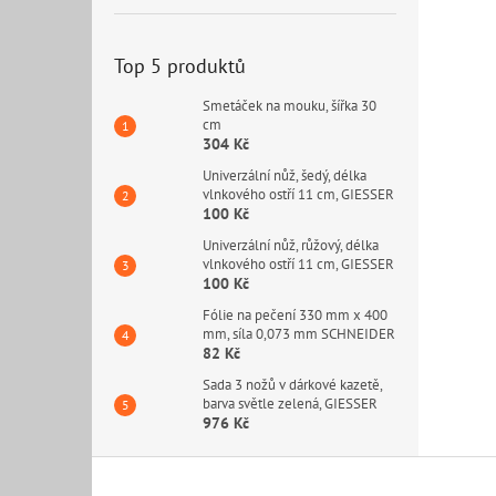
Top 5 produktů
Smetáček na mouku, šířka 30
cm
304 Kč
Univerzální nůž, šedý, délka
vlnkového ostří 11 cm, GIESSER
100 Kč
Univerzální nůž, růžový, délka
vlnkového ostří 11 cm, GIESSER
100 Kč
Fólie na pečení 330 mm x 400
mm, síla 0,073 mm SCHNEIDER
82 Kč
Sada 3 nožů v dárkové kazetě,
barva světle zelená, GIESSER
976 Kč
Z
á