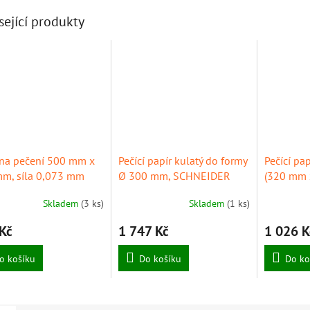
sející produkty
 na pečení 500 mm x
Pečící papír kulatý do formy
Pečící pap
m, síla 0,073 mm
Ø 300 mm, SCHNEIDER
(320 mm 
EIDER
listů
Skladem
(3 ks)
Skladem
(1 ks)
Kč
1 747 Kč
1 026 K
o košíku
Do košíku
Do ko