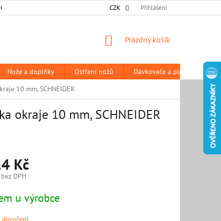
 OSOBNÍCH ÚDAJŮ
DODACÍ A PLATEBNÍ PODMÍNKY
CZK
Přihlášení
PRODÁVANÉ Z
NÁKUPNÍ
Prázdný košík
KOŠÍK
Nože a doplňky
Ostření nožů
Dávkovače a plničky
P
okraje 10 mm, SCHNEIDER
ška okraje 10 mm, SCHNEIDER
14 Kč
 bez DPH
em u výrobce
 doručení