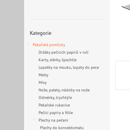
n
e
l
Přeskočit
Kategorie
kategorie
Pekařské pomůcky
Držáky pečících papírů v roli
Karty, stěrky, špachtle
Lopatky na mouku, lopaty do pece
Metly
Mísy
Nože, palety, nádoby na nože
Odměrky, trychtýře
Pekařské rukavice
Pečící papíry a fólie
Plechy na pečení
Plechy do konvektomatu