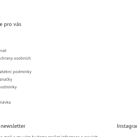
e pro vás
dnat
chrany osobních
latební podmínky
značky
podmínky
návka
 newsletter
Instagr