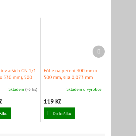
Další
produkt
ír v arších GN 1/1
Fólie na pečení 400 mm x
x 530 mm), 500
500 mm, síla 0,073 mm
SCHNEIDER
Skladem
(>5 ks)
Skladem u výrobce
č
119 Kč
šíku
Do košíku