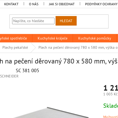
KONTAKT
O NÁS
JAK SI OBJEDNAT
PODMÍNKY OCHRANY
HLEDAT
yňské spotřebiče
Kuchyňské kráječe
Kuchyňské pomůcky
Plechy pekařské
Plech na pečení děrovaný 780 x 580 mm, výška 
h na pečení děrovaný 780 x 580 mm, vý
SC 381 005
SCHNEIDER
1 2
1 003 Kč
Měrná
Sklad
cena:
Možnosti