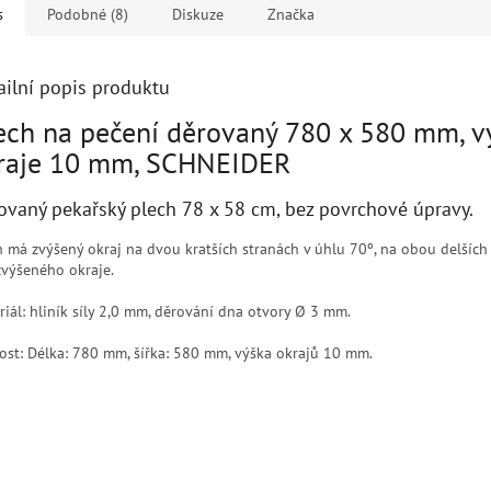
s
Podobné (8)
Diskuze
Značka
ailní popis produktu
ech na pečení děrovaný 780 x 580 mm, v
raje 10 mm, SCHNEIDER
ovaný pekařský plech 78 x 58 cm, bez povrchové úpravy.
h má zvýšený okraj na dvou kratších stranách v úhlu 70º, na obou delších
zvýšeného okraje.
riál: hliník síly 2,0 mm, děrování dna otvory Ø 3 mm.
kost: Délka: 780 mm, šířka: 580 mm, výška okrajů 10 mm.