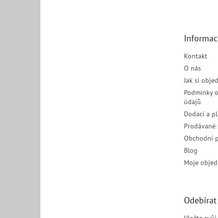
p
a
t
Informac
í
Kontakt
O nás
Jak si obje
Podmínky o
údajů
Dodací a p
Prodávané 
Obchodní 
Blog
Moje objed
Odebírat