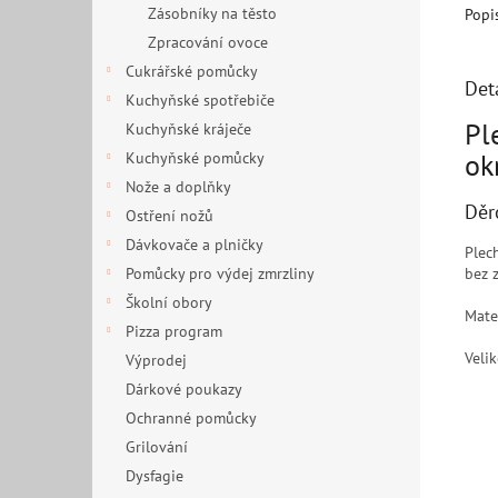
Zásobníky na těsto
Popi
Zpracování ovoce
Cukrářské pomůcky
Det
Kuchyňské spotřebiče
Pl
Kuchyňské kráječe
ok
Kuchyňské pomůcky
Nože a doplňky
Děr
Ostření nožů
Dávkovače a plničky
Plec
bez 
Pomůcky pro výdej zmrzliny
Školní obory
Mate
Pizza program
Veli
Výprodej
Dárkové poukazy
Ochranné pomůcky
Grilování
Dysfagie