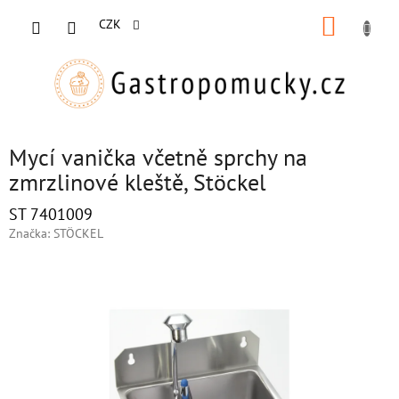
Přejít
NÁKUP
na
CZK
obsah
KOŠÍK
Mycí vanička včetně sprchy na
zmrzlinové kleště, Stöckel
ST 7401009
Značka:
STÖCKEL