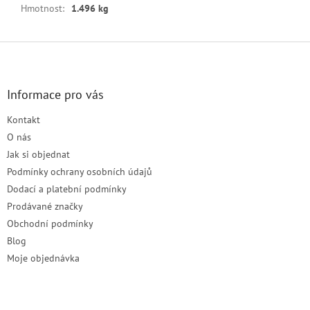
Hmotnost
:
1.496 kg
Z
á
p
a
Informace pro vás
t
Kontakt
í
O nás
Jak si objednat
Podmínky ochrany osobních údajů
Dodací a platební podmínky
Prodávané značky
Obchodní podmínky
Blog
Moje objednávka