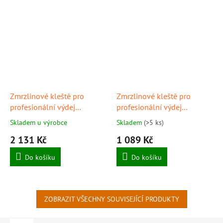
Zmrzlinové kleště pro
Zmrzlinové kleště pro
profesionální výdej
profesionální výdej
zmrzliny, tvar kostka,
zmrzliny, velikost 1-100,
Skladem u výrobce
Skladem
(>5 ks)
velikost 1-20, STÖCKEL
STÖCKEL
2 131 Kč
1 089 Kč
Do košíku
Do košíku
ZOBRAZIT VŠECHNY SOUVISEJÍCÍ PRODUKTY