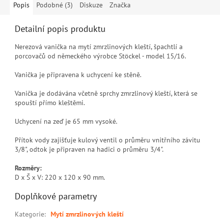
Popis
Podobné (3)
Diskuze
Značka
Detailní popis produktu
Nerezová vanička na mytí zmrzlinových kleští, špachtlí a
porcovačů od německého výrobce Stöckel - model 15/16.
Vanička je připravena k uchycení ke stěně.
Vanička je dodávána včetně sprchy zmrzlinový kleští, která se
spouští přímo kleštěmi.
Uchycení na zeď je 65 mm vysoké.
Přítok vody zajišťuje kulový ventil o průměru vnitřního závitu
3/8", odtok je připraven na hadici o průměru 3/4".
Rozměry:
D x Š x V: 220 x 120 x 90 mm.
Doplňkové parametry
Kategorie
:
Mytí zmrzlinových kleští