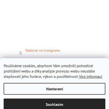
Sledovat na Instagramu
Facebook
Používáme cookies, abychom Vám umožnili pohodlné
prohlížení webu a díky analýze provozu webu neustále
zlepšovali jeho funkce, výkon a použitelnost.
Více informací
Nastavení
Vytvořil Shoptet
Souhlasím
Copyright 2026
Gastropomůcky.cz
. Všechna práva vyhrazena.