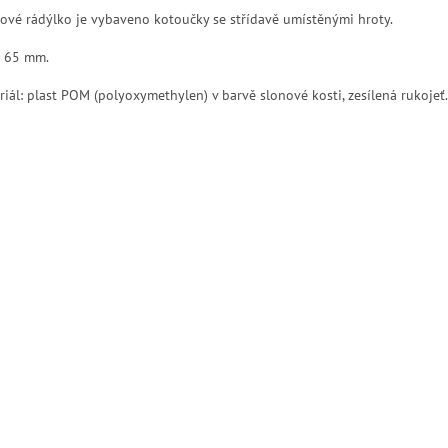
tové rádýlko je vybaveno kotoučky se střídavě umístěnými hroty.
a 65 mm.
riál: plast POM (polyoxymethylen) v barvě slonové kosti, zesílená rukojeť.