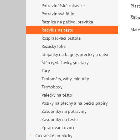
Potravinářské rukavice
Plas
Potravinová fólie
Šířk
Raznice na pečivo, pravítka
Mate
Rádýlka na těsto
Rozprašovací pistole
Řezačky fólie
Stojánky na bagety, preclíky a další
Štětce, vlažovky, smetáky
Tácy
Teploměry, váhy, minutky
Termoboxy
Válečky na těsto
Vozíky na plechy a na pečící papíry
Zásobníky na potraviny
Zásobníky na těsto
Zpracování ovoce
Cukrářské pomůcky