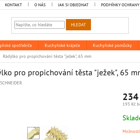
KONTAKT
O NÁS
JAK SI OBJEDNAT
PODMÍNKY OCHRANY
HLEDAT
yňské spotřebiče
Kuchyňské kráječe
Kuchyňské pomůcky
Rádýlko pro propichování těsta "ježek", 65 mm
lko pro propichování těsta "ježek", 65 
SCHNEIDER
234
193 Kč b
Měrná
Skla
cena:
Možnosti