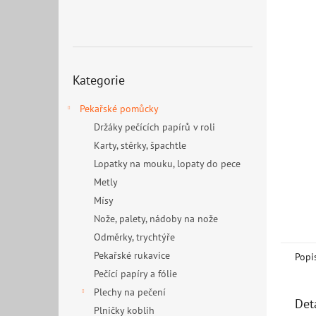
n
e
l
Přeskočit
Kategorie
kategorie
Pekařské pomůcky
Držáky pečících papírů v roli
Karty, stěrky, špachtle
Lopatky na mouku, lopaty do pece
Metly
Mísy
Nože, palety, nádoby na nože
Odměrky, trychtýře
Pekařské rukavice
Popi
Pečící papíry a fólie
Plechy na pečení
Det
Plničky koblih