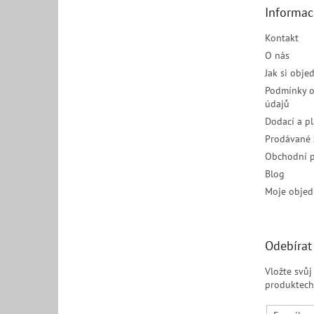
t
Informac
í
Kontakt
O nás
Jak si obje
Podmínky o
údajů
Dodací a p
Prodávané 
Obchodní 
Blog
Moje objed
Odebírat
Vložte svů
produktech