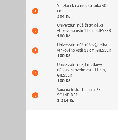
Smetáček na mouku, šířka 30
cm
304 Kč
Univerzální nůž, šedý, délka
vlnkového ostří 11 cm, GIESSER
100 Kč
Univerzální nůž, růžový, délka
vlnkového ostří 11 cm, GIESSER
100 Kč
Univerzální nůž, limetkový,
délka vlnkového ostří 11 cm,
GIESSER
100 Kč
Vana na těsto - hranatá, 25 l,
SCHNEIDER
1 214 Kč
Z
á
p
a