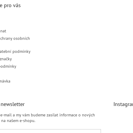
e pro vás
dnat
chrany osobních
latební podmínky
značky
podmínky
návka
 newsletter
Instagr
j e-mail a my vám budeme zasílat informace o nových
 na našem e-shopu.