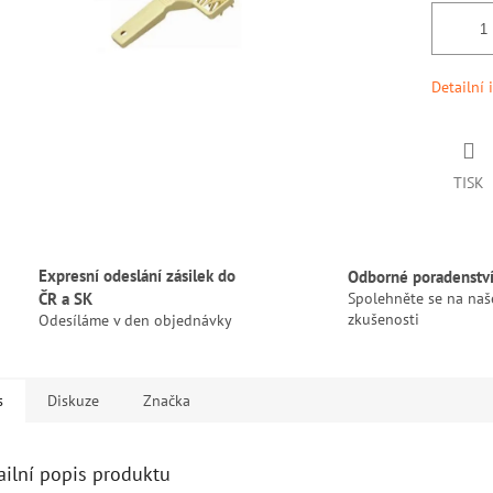
Detailní 
TISK
Expresní odeslání zásilek do
Odborné poradenstv
ČR a SK
Spolehněte se na naš
zkušenosti
Odesíláme v den objednávky
s
Diskuze
Značka
ailní popis produktu